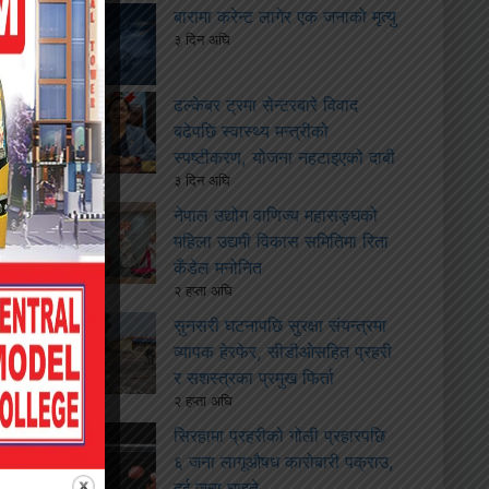
बारामा करेन्ट लागेर एक जनाको मृत्यु
३ दिन अघि
ढल्केबर ट्रमा सेन्टरबारे विवाद
बढेपछि स्वास्थ्य मन्त्रीको
स्पष्टीकरण, योजना नहटाइएको दाबी
३ दिन अघि
नेपाल उद्योग वाणिज्य महासङ्घको
महिला उद्यमी विकास समितिमा रिता
कँडेल मनोनित
२ हप्ता अघि
सुनसरी घटनापछि सुरक्षा संयन्त्रमा
व्यापक हेरफेर, सीडीओसहित प्रहरी
र सशस्त्रका प्रमुख फिर्ता
२ हप्ता अघि
सिरहामा प्रहरीको गोली प्रहारपछि
६ जना लागूऔषध कारोबारी पक्राउ,
दुई जना घाइते