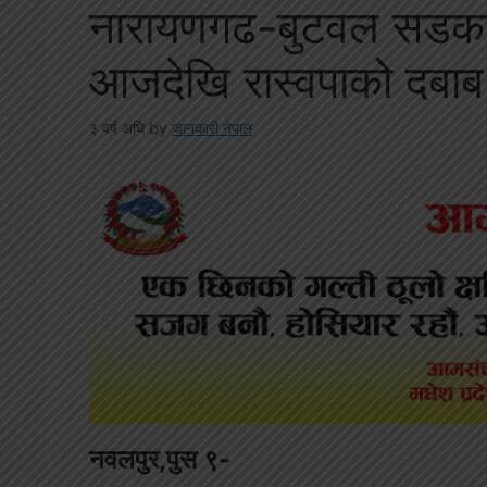
नारायणगढ-बुटवल सडकखण
आजदेखि रास्वपाको दबाब 
३ वर्ष अघि
by
जानकारी नेपाल
नवलपुर,पुस ९-