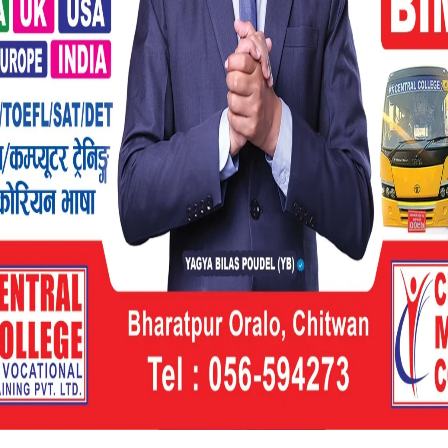
 आउने कसैले पनि झन्डा, लोगो, टिसर्ट लगायत
िन समेत आग्रह गरेका छन् ।