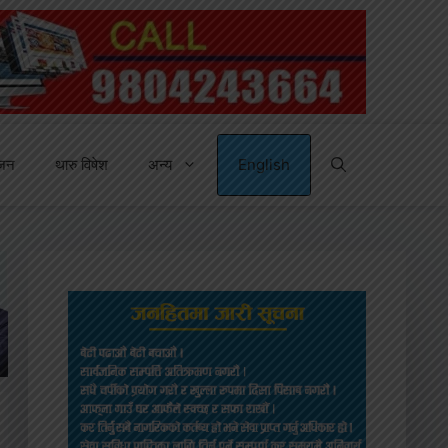
्जन
थारु विषेश
अन्य
English