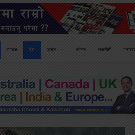
सामाज
देश
प्रदेश
पर्यटन
राजनीती
मनोरञ