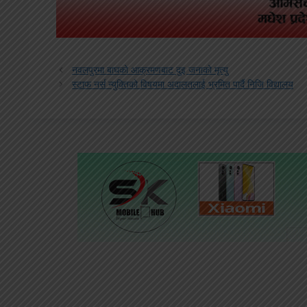
नवलपुरमा बाघको आक्रमणबाट दुइ जनाको मृत्यु
स्टाफ नर्स न्युक्तिको विषयमा अदालतलाई भ्रमित पार्दै निजि विद्यालय