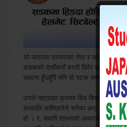
सो यात्रामा रास्वपाका नेता र सांसदहरू सम
सडकको दायाँबायाँ बस्ती छिरेर वा निश्चित ठा
चाहाना हुँदाहुँदै पनि यो पटक समय छुट्या
उनले यात्राका क्रममा बिच बिचमा स्वागत वा
सभापति लामिछानेले भनेका छन्, ‘हाम्रो उद्द
हो । र, सवारी साधनको आवतजावतमा कुनै अव