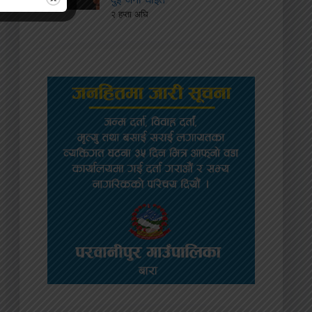
२ हप्ता अघि