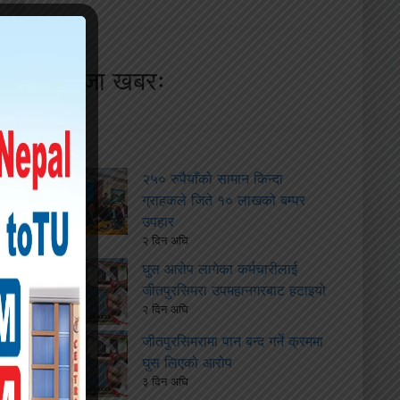
ताजा खबरः
२५० रुपैयाँको सामान किन्दा
ग्राहकले जिते १० लाखको बम्पर
उपहार
२ दिन अघि
घुस आरोप लागेका कर्मचारीलाई
जीतपुरसिमरा उपमहानगरबाट हटाइयो
२ दिन अघि
जीतपुरसिमरामा पान बन्द गर्ने क्रममा
घुस लिएको आरोप
३ दिन अघि