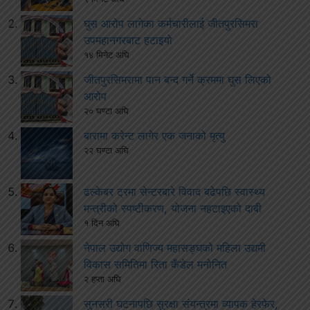
घुस आरोप लागेका कर्मचारीलाई जीतपुरसिमरा
उपमहानगरबाट हटाइयो
१४ मिनेट अघि
जीतपुरसिमरामा पान बन्द गर्ने क्रममा घुस लिएको
आरोप
२० घण्टा अघि
बारामा करेन्ट लागेर एक जनाको मृत्यु
२२ घण्टा अघि
ढल्केबर ट्रमा सेन्टरबारे विवाद बढेपछि स्वास्थ्य
मन्त्रीको स्पष्टीकरण, योजना नहटाइएको दाबी
१ दिन अघि
नेपाल उद्योग वाणिज्य महासङ्घको महिला उद्यमी
विकास समितिमा रिता कँडेल मनोनित
२ हप्ता अघि
सुनसरी घटनापछि सुरक्षा संयन्त्रमा व्यापक हेरफेर,