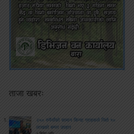
ताजा खबरः
२५० रुपैयाँको सामान किन्दा ग्राहकले जिते १०
लाखको बम्पर उपहार
९ मिनेट अघि