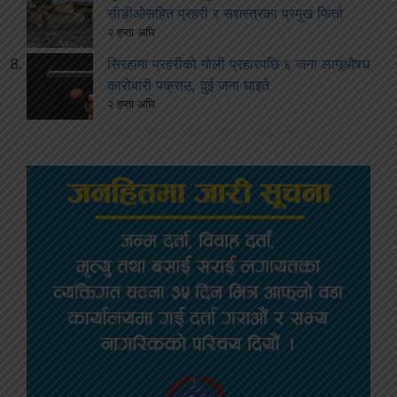
सीडीओसहित प्रहरी र सशस्त्रका प्रमुख फिर्ता
२ हप्ता अघि
सिरहामा प्रहरीको गोली प्रहारपछि ६ जना लागूऔषध
कारोबारी पक्राउ, दुई जना घाइते
२ हप्ता अघि