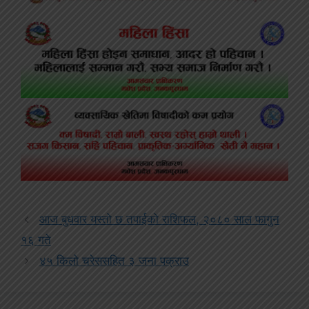
आज बुधवार यस्तो छ तपाईको राशिफल, २०८० साल फागुन
१६ गते
४५ किलो चरेससहित ३ जना पक्राउ