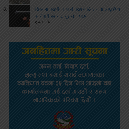
सिरहामा प्रहरीको गोली प्रहारपछि ६ जना लागूऔषध
कारोबारी पक्राउ, दुई जना घाइते
२ हप्ता अघि