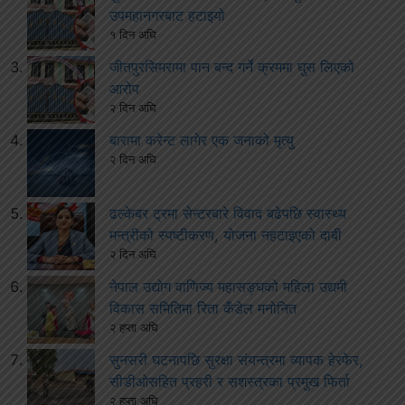
उपमहानगरबाट हटाइयो
१ दिन अघि
जीतपुरसिमरामा पान बन्द गर्ने क्रममा घुस लिएको
आरोप
२ दिन अघि
बारामा करेन्ट लागेर एक जनाको मृत्यु
२ दिन अघि
ढल्केबर ट्रमा सेन्टरबारे विवाद बढेपछि स्वास्थ्य
मन्त्रीको स्पष्टीकरण, योजना नहटाइएको दाबी
२ दिन अघि
नेपाल उद्योग वाणिज्य महासङ्घको महिला उद्यमी
विकास समितिमा रिता कँडेल मनोनित
२ हप्ता अघि
सुनसरी घटनापछि सुरक्षा संयन्त्रमा व्यापक हेरफेर,
सीडीओसहित प्रहरी र सशस्त्रका प्रमुख फिर्ता
२ हप्ता अघि