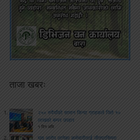
ताजा खबरः
२५० रुपैयाँको सामान किन्दा ग्राहकले जिते १०
लाखको बम्पर उपहार
१ दिन अघि
घुस आरोप लागेका कर्मचारीलाई जीतपुरसिमरा