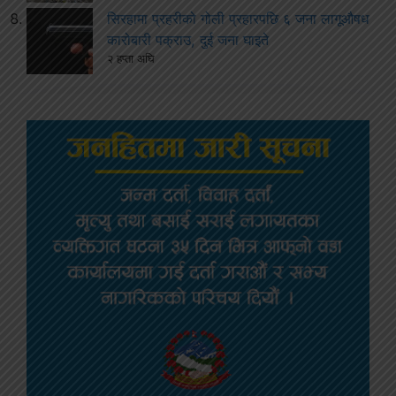
सिरहामा प्रहरीको गोली प्रहारपछि ६ जना लागूऔषध
कारोबारी पक्राउ, दुई जना घाइते
२ हप्ता अघि