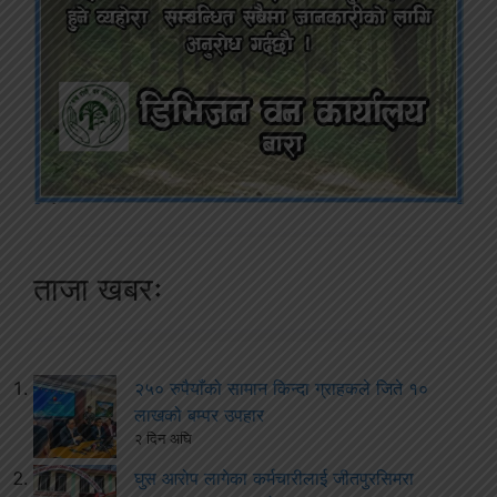
ताजा खबरः
२५० रुपैयाँको सामान किन्दा ग्राहकले जिते १०
लाखको बम्पर उपहार
२ दिन अघि
घुस आरोप लागेका कर्मचारीलाई जीतपुरसिमरा