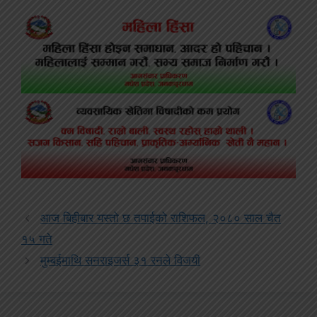
आज बिहीबार यस्तो छ तपाईको राशिफल, २०८० साल चैत
१५ गते
मुम्बईमाथि सनराइजर्स ३१ रनले विजयी