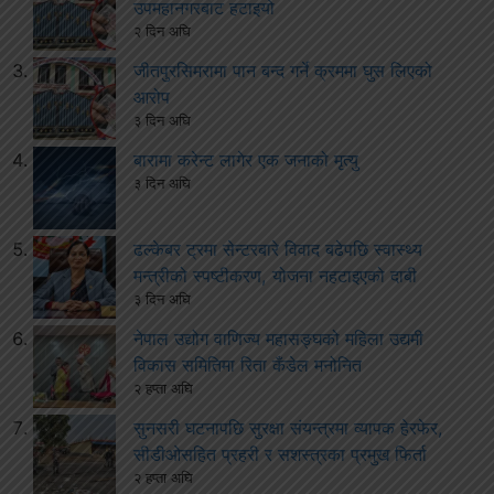
उपमहानगरबाट हटाइयो
२ दिन अघि
जीतपुरसिमरामा पान बन्द गर्ने क्रममा घुस लिएको
आरोप
३ दिन अघि
बारामा करेन्ट लागेर एक जनाको मृत्यु
३ दिन अघि
ढल्केबर ट्रमा सेन्टरबारे विवाद बढेपछि स्वास्थ्य
मन्त्रीको स्पष्टीकरण, योजना नहटाइएको दाबी
३ दिन अघि
नेपाल उद्योग वाणिज्य महासङ्घको महिला उद्यमी
विकास समितिमा रिता कँडेल मनोनित
२ हप्ता अघि
सुनसरी घटनापछि सुरक्षा संयन्त्रमा व्यापक हेरफेर,
सीडीओसहित प्रहरी र सशस्त्रका प्रमुख फिर्ता
२ हप्ता अघि