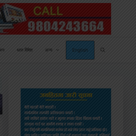
्जन
थारु विषेश
अन्य
English