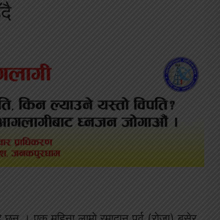
दै
ै छन् । एक महिना लामो रमादान पर्व (रोजा) बसेर