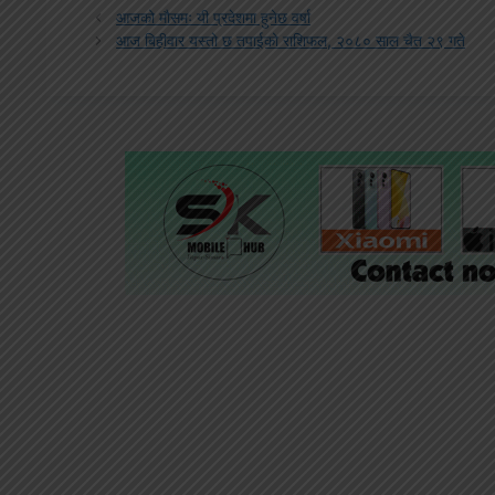
आजको मौसमः यी प्रदेशमा हुनेछ वर्षा
आज बिहीवार यस्तो छ तपाईको राशिफल, २०८० साल चैत २९ गते