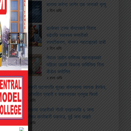
बारामा करेन्ट लागेर एक जनाको मृत्यु
२ दिन अघि
ढल्केबर ट्रमा सेन्टरबारे विवाद
बढेपछि स्वास्थ्य मन्त्रीको
स्पष्टीकरण, योजना नहटाइएको दाबी
२ दिन अघि
नेपाल उद्योग वाणिज्य महासङ्घको
महिला उद्यमी विकास समितिमा रिता
कँडेल मनोनित
२ हप्ता अघि
सुनसरी घटनापछि सुरक्षा संयन्त्रमा व्यापक हेरफेर,
सीडीओसहित प्रहरी र सशस्त्रका प्रमुख फिर्ता
२ हप्ता अघि
सिरहामा प्रहरीको गोली प्रहारपछि ६ जना
लागूऔषध कारोबारी पक्राउ, दुई जना घाइते
२ हप्ता अघि