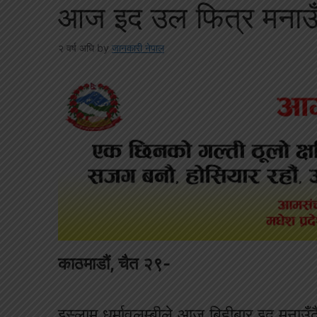
आज इद उल फित्र मनाउँ
२ वर्ष अघि
by
जानकारी नेपाल
काठमाडौं, चैत २९-
इस्लाम धर्मावलम्बीले आज बिहीबार इद मनाउँद