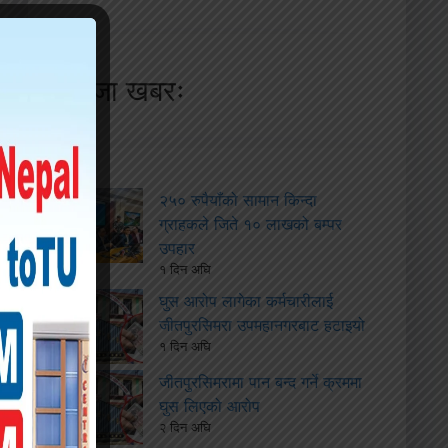
ताजा खबरः
२५० रुपैयाँको सामान किन्दा
ग्राहकले जिते १० लाखको बम्पर
उपहार
१ दिन अघि
घुस आरोप लागेका कर्मचारीलाई
जीतपुरसिमरा उपमहानगरबाट हटाइयो
१ दिन अघि
जीतपुरसिमरामा पान बन्द गर्ने क्रममा
घुस लिएको आरोप
२ दिन अघि