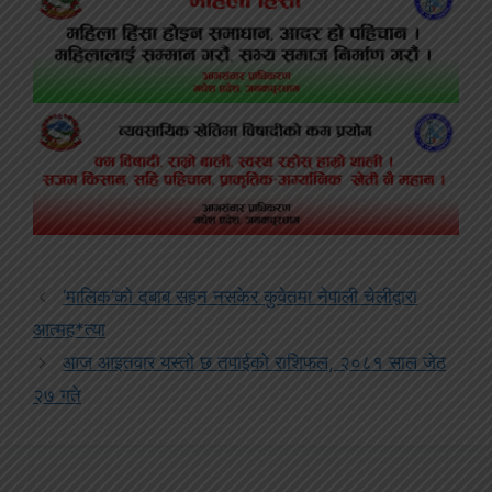
‘मालिक’को दबाब सहन नसकेर कुवेतमा नेपाली चेलीद्वारा
आत्मह*त्या
आज आइतवार यस्तो छ तपाईको राशिफल, २०८१ साल जेठ
२७ गते