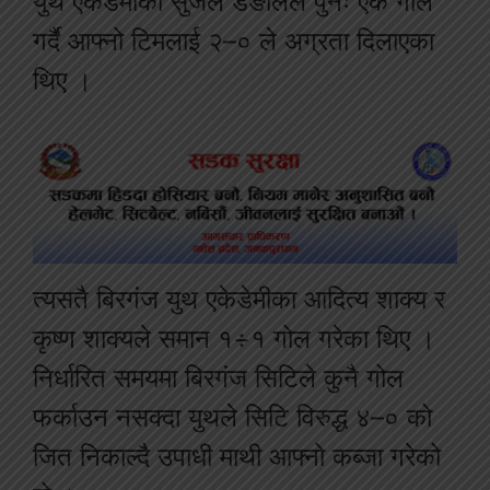
युथ एकेडेमीका सुजल डङोलले पुनः एक गोल
गर्दै आफ्नो टिमलाई २–० ले अग्रता दिलाएका
थिए ।
त्यसतै बिरगंज युथ एकेडेमीका आदित्य शाक्य र
कृष्ण शाक्यले समान १÷१ गोल गरेका थिए ।
निर्धारित समयमा बिरगंज सिटिले कुनै गोल
फर्काउन नसक्दा युथले सिटि विरुद्ध ४–० को
जित निकाल्दै उपाधी माथी आफ्नो कब्जा गरेको