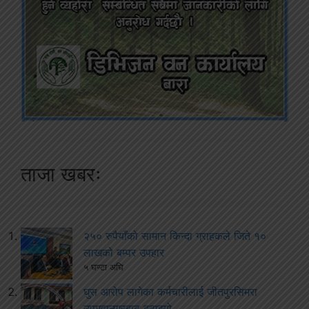
ताजा खबरः
२५० रुपैयाँको सामान किन्दा ग्राहकले जिते १०
लाखको बम्पर उपहार
५ घण्टा अघि
घुस आरोप लागेका कर्मचारीलाई जीतपुरसिमरा
उपमहानगरबाट हटाइयो