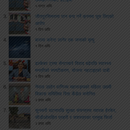
५ घण्टा अघि
जीतपुरसिमरामा पान बन्द गर्ने क्रममा घुस लिएको
आरोप
१ दिन अघि
बारामा करेन्ट लागेर एक जनाको मृत्यु
१ दिन अघि
ढल्केबर ट्रमा सेन्टरबारे विवाद बढेपछि स्वास्थ्य
मन्त्रीको स्पष्टीकरण, योजना नहटाइएको दाबी
१ दिन अघि
नेपाल उद्योग वाणिज्य महासङ्घको महिला उद्यमी
विकास समितिमा रिता कँडेल मनोनित
२ हप्ता अघि
सुनसरी घटनापछि सुरक्षा संयन्त्रमा व्यापक हेरफेर,
सीडीओसहित प्रहरी र सशस्त्रका प्रमुख फिर्ता
२ हप्ता अघि