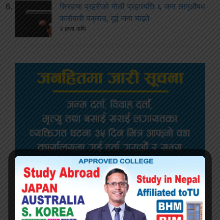
सिरहामा प्रहरीको गोली प्रहारपछि ६ जना लागूऔषध
कारोबारी पक्राउ, दुई जना घाइते
२ हप्ता अघि