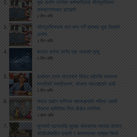
घुस आरोप लागेका कर्मचारीलाई जीतपुरसिमरा
उपमहानगरबाट हटाइयो
२ दिन अघि
जीतपुरसिमरामा पान बन्द गर्ने क्रममा घुस लिएको
आरोप
३ दिन अघि
बारामा करेन्ट लागेर एक जनाको मृत्यु
३ दिन अघि
ढल्केबर ट्रमा सेन्टरबारे विवाद बढेपछि स्वास्थ्य
मन्त्रीको स्पष्टीकरण, योजना नहटाइएको दाबी
३ दिन अघि
नेपाल उद्योग वाणिज्य महासङ्घको महिला उद्यमी
विकास समितिमा रिता कँडेल मनोनित
२ हप्ता अघि
सुनसरी घटनापछि सुरक्षा संयन्त्रमा व्यापक हेरफेर,
सीडीओसहित प्रहरी र सशस्त्रका प्रमुख फिर्ता