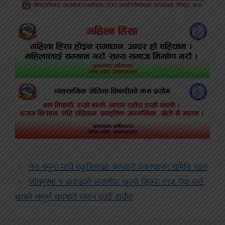
नेरा नमुना मावि बकुलियाको अस्थायी व्यवस्थापन समिति गठन
जीतपुरमा १ करोडको लगानीमा खुल्यो ड्रिम्स ताज मेघा मार्ट,
घरको सम्पुर्ण घरायसी समान एउटै ठाउँमा