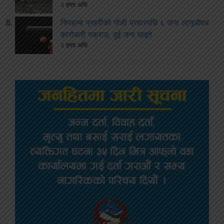
२ हप्ता अघि
सिरहामा प्रहरीको गोली प्रहारपछि ६ जना लागूऔषध
कारोबारी पक्राउ, दुई जना घाइते
२ हप्ता अघि