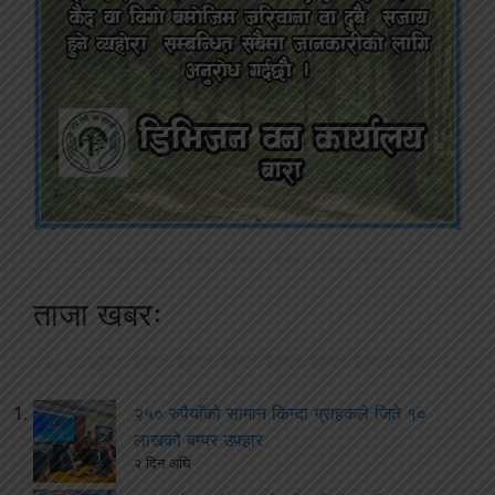
ताजा खबरः
२५० रुपैयाँको सामान किन्दा ग्राहकले जिते १०
लाखको बम्पर उपहार
२ दिन अघि