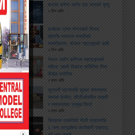
बारामा करेन्ट लागेर एक जनाको मृत्यु
२ दिन अघि
ढल्केबर ट्रमा सेन्टरबारे विवाद
बढेपछि स्वास्थ्य मन्त्रीको
स्पष्टीकरण, योजना नहटाइएको दाबी
२ दिन अघि
नेपाल उद्योग वाणिज्य महासङ्घको
महिला उद्यमी विकास समितिमा रिता
कँडेल मनोनित
२ हप्ता अघि
सुनसरी घटनापछि सुरक्षा संयन्त्रमा
व्यापक हेरफेर, सीडीओसहित प्रहरी
र सशस्त्रका प्रमुख फिर्ता
२ हप्ता अघि
सिरहामा प्रहरीको गोली प्रहारपछि
६ जना लागूऔषध कारोबारी पक्राउ,
दुई जना घाइते