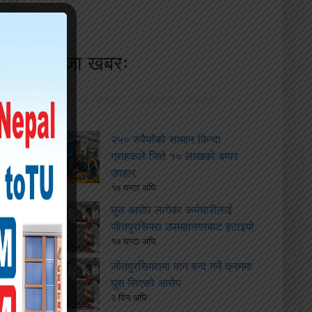
ताजा खबरः
२५० रुपैयाँको सामान किन्दा
ग्राहकले जिते १० लाखको बम्पर
उपहार
१७ घण्टा अघि
घुस आरोप लागेका कर्मचारीलाई
जीतपुरसिमरा उपमहानगरबाट हटाइयो
१७ घण्टा अघि
जीतपुरसिमरामा पान बन्द गर्ने क्रममा
घुस लिएको आरोप
२ दिन अघि