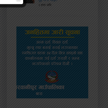
२ हप्ता अघि