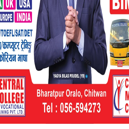
 अध्यक्ष राधेश्याम चौधरीले बताउनु भयो ।
े मुदा दायर गरेका छन् उक्त मुदा विचाराधीन छ ।
रेका छन् । जसमा अल्पकालीन अन्तरिम आदेश जारी
र्ने विषयमा दुबै पछलाई भादौ ८ गते अदालतमा
क्रमको आयोजना गरि सार्वजनिक गरिएको थियो ।
गरपालिका वडा नम्बर ५ का वडा अध्यक्ष मोहित
ो भने कार्यक्रमको प्रमुख अथिति जीतपुरसिमरा
पौडेल रहनुभएको थियो ।