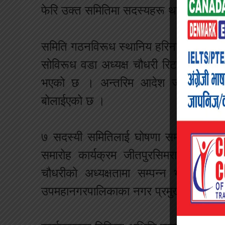
फेरि उक्त समितिमा सदस्यहरू थप गरिने समेत
समिति गठनविरूध स्थानिय हरिनारायण चौधरील
सोविरूध वडा अध्यक्ष चौधरी रिट दायर ग
भएको छ । अन्तरिम आदेश जारी गर्ने/नग
बोलाईएको छ ।
७ सदस्यी समितिलाई घोषणा समारोह कार्य
समारोह कार्यक्रम जीतपुरसिमरा उपमहान
चौधरीको अध्यक्षतामा सम्पन्न भएको थिय
उपमहानगरपालिकाका नगर प्रमुख डा.कृष्ण 