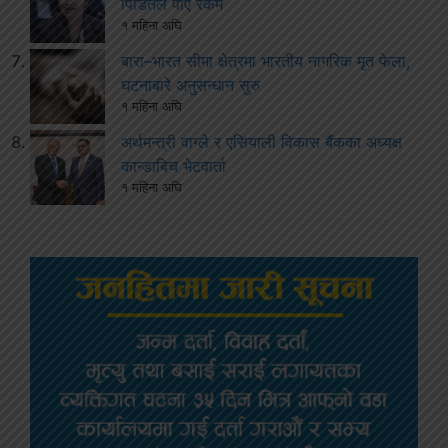
पिडितले पाए रकम
१ महिना अघि
बारा–भारत सीमा क्षेत्रमा भारतीय नागरिक मृत फेला,
घटनाबारे अनुसन्धान सुरु
१ महिना अघि
अर्थमन्त्री वाग्ले र एसियाली विकास बैंकका अध्यक्ष
कान्डाबिच भेटवार्ता
१ महिना अघि