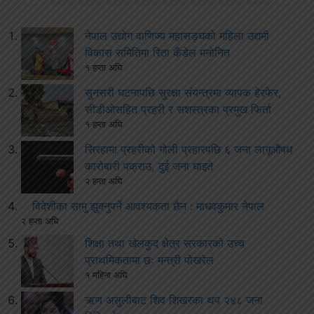
नेपाल उद्योग वाणिज्य महासङ्घको महिला उद्यमी
विकास समितिमा रिता कँडेल मनोनित
१ हप्ता अघि
सुनसरी घटनापछि सुरक्षा संयन्त्रमा व्यापक हेरफेर,
सीडीओसहित प्रहरी र सशस्त्रका प्रमुख फिर्ता
१ हप्ता अघि
सिरहामा प्रहरीको गोली प्रहारपछि ६ जना लागूऔषध
कारोबारी पक्राउ, दुई जना घाइते
२ हप्ता अघि
विदेशीका सामु झुक्नुपर्ने आवश्यकता छैन : माधवकुमार नेपाल
२ हप्ता अघि
शिक्षा तथा खेलकुद क्षेत्र सरकारको उच्च
प्राथमिकतामा छः मन्त्री पोखरेल
१ महिना अघि
ऋण असुलीबाट शिव शिखरका थप २४८ जना