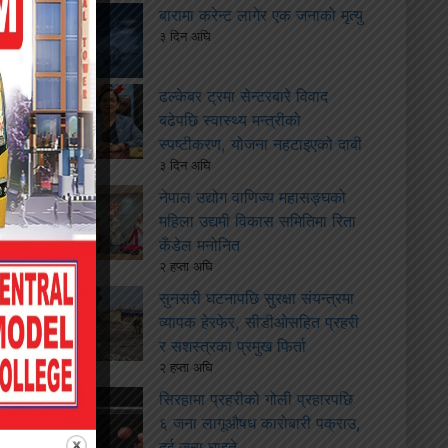
बारामा करेन्ट लागेर एक जनाको मृत्यु
३ दिन अघि
ढल्केबर ट्रमा सेन्टरबारे विवाद
बढेपछि स्वास्थ्य मन्त्रीको
स्पष्टीकरण, योजना नहटाइएको दाबी
३ दिन अघि
नेपाल उद्योग वाणिज्य महासङ्घको
महिला उद्यमी विकास समितिमा रिता
कँडेल मनोनित
२ हप्ता अघि
सुनसरी घटनापछि सुरक्षा संयन्त्रमा
व्यापक हेरफेर, सीडीओसहित प्रहरी
र सशस्त्रका प्रमुख फिर्ता
२ हप्ता अघि
सिरहामा प्रहरीको गोली प्रहारपछि
६ जना लागूऔषध कारोबारी पक्राउ,
दुई जना घाइते