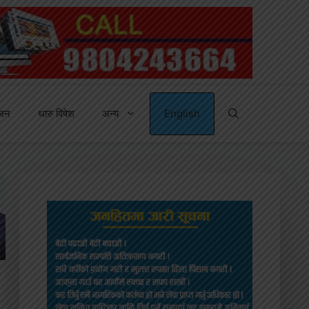
्जन
थारु विषेश
अन्य
English