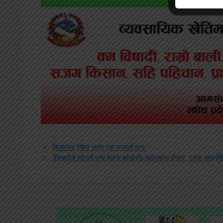
चितवनमा रेबिज लागेर एक जनाको मृत्यु
डीएसपीले स्टेजमै पुगेर माइक खोसेपछि महोत्सवमा हंगामा, दर्शक आक्रोश