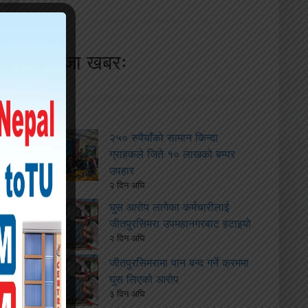
ताजा खबरः
२५० रुपैयाँको सामान किन्दा
ग्राहकले जिते १० लाखको बम्पर
उपहार
२ दिन अघि
घुस आरोप लागेका कर्मचारीलाई
जीतपुरसिमरा उपमहानगरबाट हटाइयो
२ दिन अघि
जीतपुरसिमरामा पान बन्द गर्ने क्रममा
घुस लिएको आरोप
३ दिन अघि