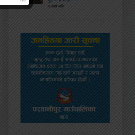
२ हप्ता अघि