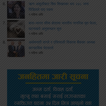
ऋण असुलीबाट शिव शिखरका थप २४८ जना
पिडितले पाए रकम
१ महिना अघि
बारा–भारत सीमा क्षेत्रमा भारतीय नागरिक मृत फेला,
घटनाबारे अनुसन्धान सुरु
१ महिना अघि
अर्थमन्त्री वाग्ले र एसियाली विकास बैंकका अध्यक्ष
कान्डाबिच भेटवार्ता
१ महिना अघि