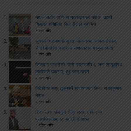
नेपाल उद्योग वाणिज्य महासङ्घको महिला उद्यमी
विकास समितिमा रिता कँडेल मनोनित
१ हप्ता अघि
सुनसरी घटनापछि सुरक्षा संयन्त्रमा व्यापक हेरफेर,
सीडीओसहित प्रहरी र सशस्त्रका प्रमुख फिर्ता
१ हप्ता अघि
सिरहामा प्रहरीको गोली प्रहारपछि ६ जना लागूऔषध
कारोबारी पक्राउ, दुई जना घाइते
२ हप्ता अघि
विदेशीका सामु झुक्नुपर्ने आवश्यकता छैन : माधवकुमार
नेपाल
२ हप्ता अघि
शिक्षा तथा खेलकुद क्षेत्र सरकारको उच्च
प्राथमिकतामा छः मन्त्री पोखरेल
१ महिना अघि