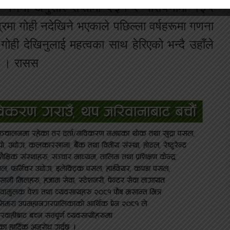
 गणना अनुसार राप्तीमा २३१ र नारायणीमा १३५
्रमा गोही नदेखिने भएकाले पछिल्ला वर्षहरूमा गणना
ोही देखिनुलाई महत्वका साथ हेरिएको भन्दै उहाँले
ो । रासस