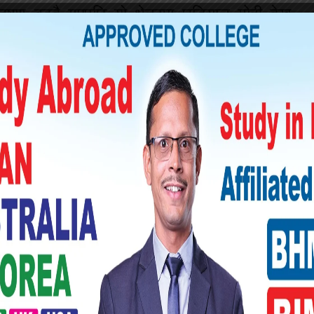
षण बढ्दै गएपछि यो क्षेत्रमा घडियाल गोही देख्न
भयो ।
ूचना अधिकारी अविनास थापा मगरले घडियाल गोही
ीका रूपमा रहेको बताउनुभयो । नदी र खोलामा भएको
े घडियाल हराउँदै गएका उहाँको बुझाइ छ ।