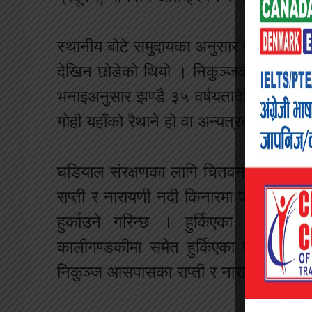
स्थानीय बोटे समुदायका अनुसार देवघाट र वर
देखिन छोडेको थियो । निकुञ्जका सूचना अधि
भनाइअनुसार झण्डै ३५ वर्षयतादेखि देवघाट 
गोही यहाँको रैथाने हो वा अन्यत्रबाट आएको ह
घडियाल संरक्षणका लागि चितवन राष्ट्रिय न
राप्ती र नारायणी नदी किनारमा जोखिममा रह
हुर्काउने गरिन्छ । हुर्किएका बच्चाल
कालीगण्डकीमा समेत हुर्किएका घडियाल ग
निकुञ्ज आसपासका राप्ती र नारायणी नदीमा 