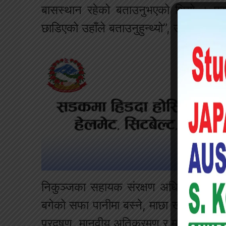
बासस्थान रहेको बताउनुभएको थियो । प्रदु
छाडिएको उहाँले बताउनुहुन्थ्यो”, उहाँले भन्नु
निकुञ्जका सहायक संरक्षण अधिकृत एवं स
बगेको सफा पानीमा बस्ने, माछा खाने प्राण
प्रदूषण, मानवीय अतिक्रमण र माछाको कमील