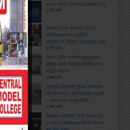
बारामा करेन्ट लागेर एक जनाको मृत्यु
३ दिन अघि
ढल्केबर ट्रमा सेन्टरबारे विवाद
बढेपछि स्वास्थ्य मन्त्रीको
स्पष्टीकरण, योजना नहटाइएको दाबी
३ दिन अघि
नेपाल उद्योग वाणिज्य महासङ्घको
महिला उद्यमी विकास समितिमा रिता
कँडेल मनोनित
२ हप्ता अघि
सुनसरी घटनापछि सुरक्षा संयन्त्रमा
व्यापक हेरफेर, सीडीओसहित प्रहरी
र सशस्त्रका प्रमुख फिर्ता
२ हप्ता अघि
सिरहामा प्रहरीको गोली प्रहारपछि
६ जना लागूऔषध कारोबारी पक्राउ,
दुई जना घाइते