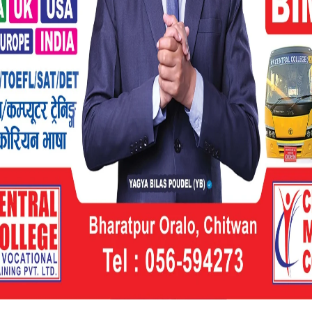
परको क्षेत्रमा करिब ३५ वर्षयतादेखि घडियाल गोही
कारी मगरले भन्नुभयो, “यहाँका ज्येष्ठ नागरिकका
क्षेत्रमा घडियाल देखिएको थिएन । अहिले देखिएको
ो अध्ययन गर्नुपर्ने छ ।”
िकुञ्जको कसरामा प्रजनन केन्द्र रहेको छ । जहाँ
ेका गुँडबाट अण्डा सङ्कलन गरी यहाँ ल्याएर बच्चा
ाई पुनः नदीहरूमा छाड्ने गरिएको छ । विगतमा
ोही छाडिँदै आउने भए पनि संरक्षण हुन नसकेपछि
मात्रै छोड्ने गरिएको थापा मगरले बताउनुभयो ।