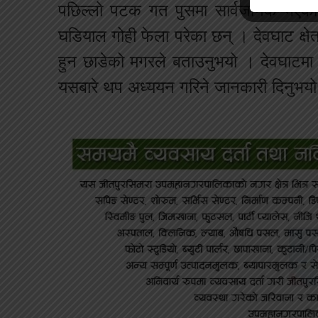
पछिल्लो पटक गत पुसमा सार्वजनिक भएको
घडियाल गोही फेला परेका छन् । देवघाट क्षेत
हुन छाडेको मगरले बताउनुभयो । देवघाटमा ग
यसबारे थप अध्ययन गरिने जानकारी दिनुभय