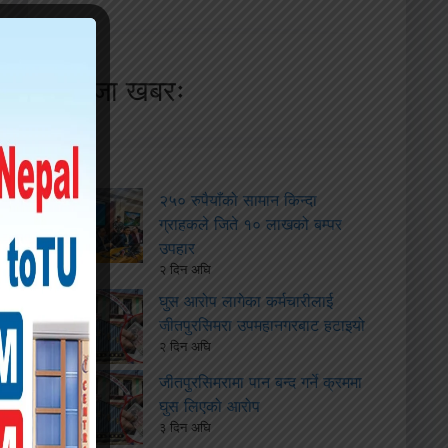
ताजा खबरः
२५० रुपैयाँको सामान किन्दा
ग्राहकले जिते १० लाखको बम्पर
उपहार
२ दिन अघि
घुस आरोप लागेका कर्मचारीलाई
जीतपुरसिमरा उपमहानगरबाट हटाइयो
२ दिन अघि
जीतपुरसिमरामा पान बन्द गर्ने क्रममा
घुस लिएको आरोप
३ दिन अघि