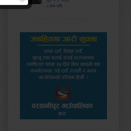
२ हप्ता अघि