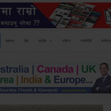
सामाज
देश
प्रदेश
पर्यटन
राजनीती
मनोरञ