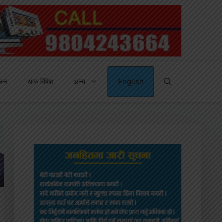
्जन
थारु विषेश
अन्य
English