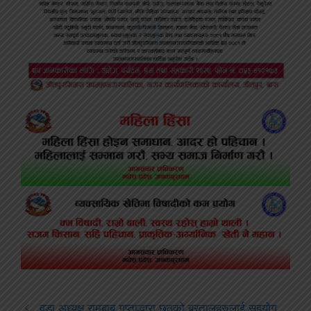
वडा अध्यक्ष रामबाबु गुप्ताद्धारा छठको ब्रतालुहरुलाई सहयोग