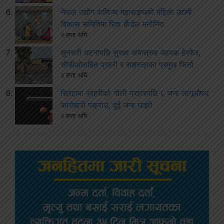
नेपाल उद्योग वाणिज्य महासङ्घको महिला उद्यमी
विकास समितिमा रिता कँडेल मनोनित
२ हप्ता अघि
सुनसरी घटनापछि सुरक्षा संयन्त्रमा व्यापक हेरफेर,
सीडीओसहित प्रहरी र सशस्त्रका प्रमुख फिर्ता
२ हप्ता अघि
सिरहामा प्रहरीको गोली प्रहारपछि ६ जना लागूऔषध
कारोबारी पक्राउ, दुई जना घाइते
२ हप्ता अघि