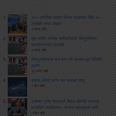
२५० रुपैयाँको सामान किन्दा ग्राहकले जिते १०
लाखको बम्पर उपहार
३ घण्टा अघि
घुस आरोप लागेका कर्मचारीलाई जीतपुरसिमरा
उपमहानगरबाट हटाइयो
३ घण्टा अघि
जीतपुरसिमरामा पान बन्द गर्ने क्रममा घुस लिएको
आरोप
२३ घण्टा अघि
बारामा करेन्ट लागेर एक जनाको मृत्यु
१ दिन अघि
ढल्केबर ट्रमा सेन्टरबारे विवाद बढेपछि स्वास्थ्य
मन्त्रीको स्पष्टीकरण, योजना नहटाइएको दाबी
१ दिन अघि