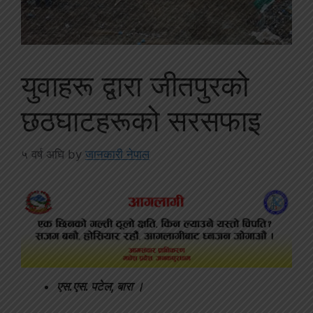
युवाहरू द्वारा जीतपुरको
छठघाटहरूको सरसफाइ
५ वर्ष अघि
by
जानकारी नेपाल
एस.एस. पटेल, बारा ।