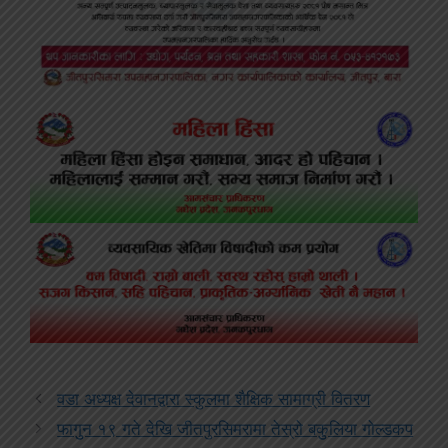
वडा अध्यक्ष देवानद्वारा स्कुलमा शैक्षिक सामाग्री वितरण
फागुुन १९ गते देखि जीतपुरसिमरामा तेस्रो बकुुलिया गोल्डकप