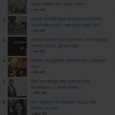
विकास समितिमा रिता कँडेल मनोनित
१ हप्ता अघि
सुनसरी घटनापछि सुरक्षा संयन्त्रमा व्यापक हेरफेर,
सीडीओसहित प्रहरी र सशस्त्रका प्रमुख फिर्ता
१ हप्ता अघि
सिरहामा प्रहरीको गोली प्रहारपछि ६ जना लागूऔषध
कारोबारी पक्राउ, दुई जना घाइते
२ हप्ता अघि
विदेशीका सामु झुक्नुपर्ने आवश्यकता छैन : माधवकुमार
नेपाल
२ हप्ता अघि
शिक्षा तथा खेलकुद क्षेत्र सरकारको उच्च
प्राथमिकतामा छः मन्त्री पोखरेल
१ महिना अघि
ऋण असुलीबाट शिव शिखरका थप २४८ जना
पिडितले पाए रकम
१ महिना अघि