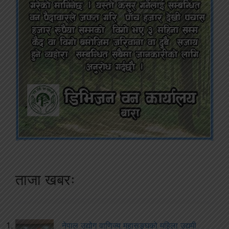
ताजा खबरः
नेपाल उद्योग वाणिज्य महासङ्घको महिला उद्यमी