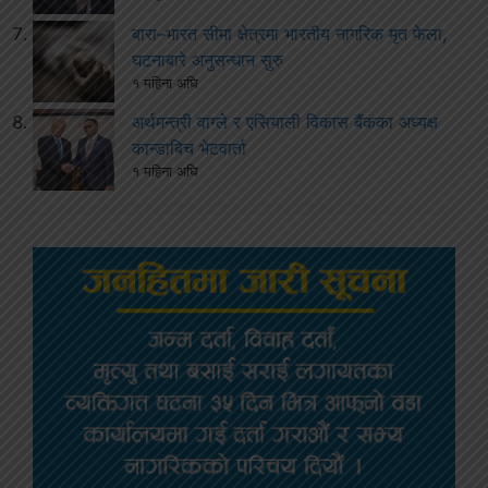
बारा–भारत सीमा क्षेत्रमा भारतीय नागरिक मृत फेला,
घटनाबारे अनुसन्धान सुरु
१ महिना अघि
अर्थमन्त्री वाग्ले र एसियाली विकास बैंकका अध्यक्ष
कान्डाबिच भेटवार्ता
१ महिना अघि