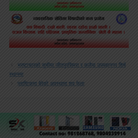
भ्रष्टाचारको सुचीमा जीतपुरसिमरा र कलैया उपमहानगर शिर्ष
स्थानमा
प्लाष्टिकमा बेरेको अवस्थामा शव फेला