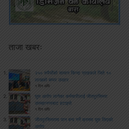
ताजा खबरः
२५० रुपैयाँको सामान किन्दा ग्राहकले जिते १०
लाखको बम्पर उपहार
१ दिन अघि
घुस आरोप लागेका कर्मचारीलाई जीतपुरसिमरा
उपमहानगरबाट हटाइयो
१ दिन अघि
जीतपुरसिमरामा पान बन्द गर्ने क्रममा घुस लिएको
आरोप