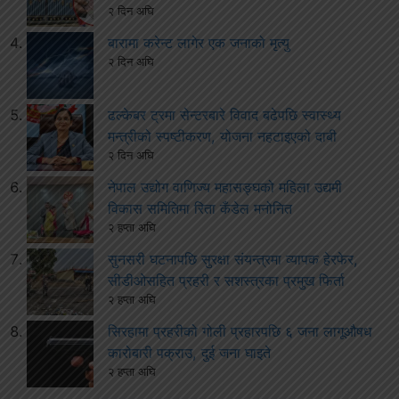
२ दिन अघि
बारामा करेन्ट लागेर एक जनाको मृत्यु
२ दिन अघि
ढल्केबर ट्रमा सेन्टरबारे विवाद बढेपछि स्वास्थ्य
मन्त्रीको स्पष्टीकरण, योजना नहटाइएको दाबी
२ दिन अघि
नेपाल उद्योग वाणिज्य महासङ्घको महिला उद्यमी
विकास समितिमा रिता कँडेल मनोनित
२ हप्ता अघि
सुनसरी घटनापछि सुरक्षा संयन्त्रमा व्यापक हेरफेर,
सीडीओसहित प्रहरी र सशस्त्रका प्रमुख फिर्ता
२ हप्ता अघि
सिरहामा प्रहरीको गोली प्रहारपछि ६ जना लागूऔषध
कारोबारी पक्राउ, दुई जना घाइते
२ हप्ता अघि