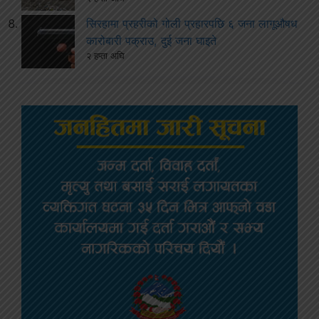
सिरहामा प्रहरीको गोली प्रहारपछि ६ जना लागूऔषध
कारोबारी पक्राउ, दुई जना घाइते
२ हप्ता अघि