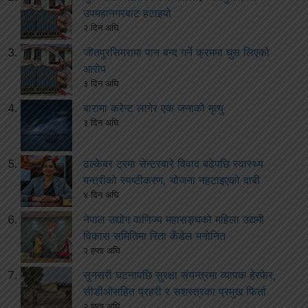
उपमहानगरबाट हटाइयो
२ दिन अघि
जीतपुरसिमरामा पान बन्द गर्ने क्रममा घुस लिएको
आरोप
३ दिन अघि
बारामा करेन्ट लागेर एक जनाको मृत्यु
३ दिन अघि
ढल्केबर ट्रमा सेन्टरबारे विवाद बढेपछि स्वास्थ्य
मन्त्रीको स्पष्टीकरण, योजना नहटाइएको दाबी
४ दिन अघि
नेपाल उद्योग वाणिज्य महासङ्घको महिला उद्यमी
विकास समितिमा रिता कँडेल मनोनित
२ हप्ता अघि
सुनसरी घटनापछि सुरक्षा संयन्त्रमा व्यापक हेरफेर,
सीडीओसहित प्रहरी र सशस्त्रका प्रमुख फिर्ता
२ हप्ता अघि