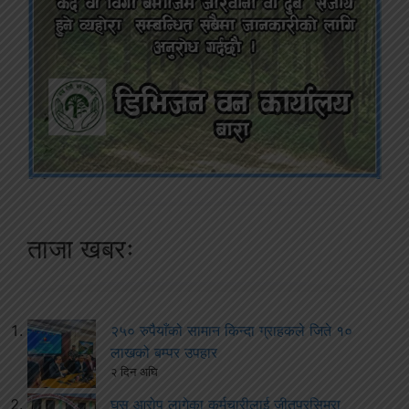
ताजा खबरः
२५० रुपैयाँको सामान किन्दा ग्राहकले जिते १०
लाखको बम्पर उपहार
२ दिन अघि
घुस आरोप लागेका कर्मचारीलाई जीतपुरसिमरा