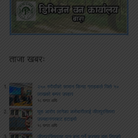
ताजा खबरः
२५० रुपैयाँको सामान किन्दा ग्राहकले जिते १०
लाखको बम्पर उपहार
१८ घण्टा अघि
घुस आरोप लागेका कर्मचारीलाई जीतपुरसिमरा
उपमहानगरबाट हटाइयो
१८ घण्टा अघि
जीतपुरसिमरामा पान बन्द गर्ने क्रममा घुस लिएको