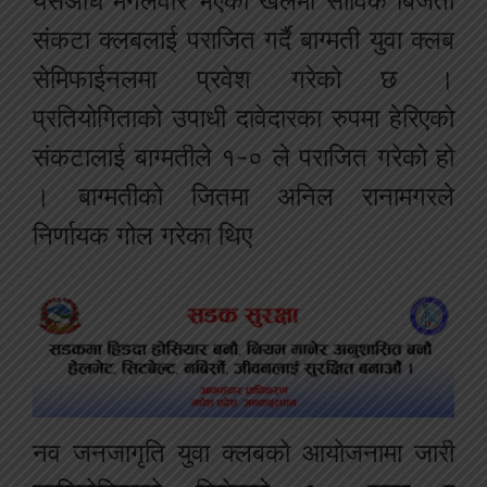
यसअघि मंगलवार भएको खेलमा साविक बिजेता
संकटा क्लबलाई पराजित गर्दै बाग्मती युवा क्लब
सेमिफाईनलमा प्रवेश गरेको छ ।
प्रतियोगिताको उपाधी दावेदारका रुपमा हेरिएको
संकटालाई बाग्मतीले १-० ले पराजित गरेको हो
। बाग्मतीको जितमा अनिल रानामगरले
निर्णायक गोल गरेका थिए
नव जनजागृति युवा क्लबको आयोजनामा जारी