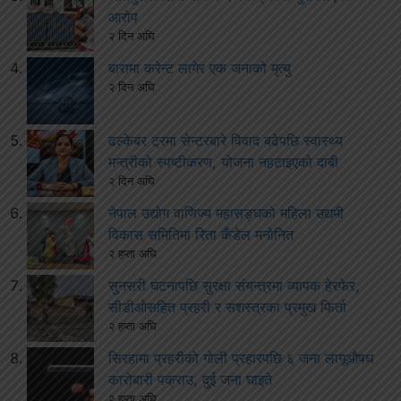
आरोप
२ दिन अघि
बारामा करेन्ट लागेर एक जनाको मृत्यु
२ दिन अघि
ढल्केबर ट्रमा सेन्टरबारे विवाद बढेपछि स्वास्थ्य
मन्त्रीको स्पष्टीकरण, योजना नहटाइएको दाबी
२ दिन अघि
नेपाल उद्योग वाणिज्य महासङ्घको महिला उद्यमी
विकास समितिमा रिता कँडेल मनोनित
२ हप्ता अघि
सुनसरी घटनापछि सुरक्षा संयन्त्रमा व्यापक हेरफेर,
सीडीओसहित प्रहरी र सशस्त्रका प्रमुख फिर्ता
२ हप्ता अघि
सिरहामा प्रहरीको गोली प्रहारपछि ६ जना लागूऔषध
कारोबारी पक्राउ, दुई जना घाइते
२ हप्ता अघि