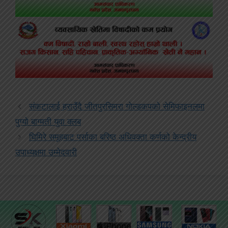
संकटालाई हराउँदै जीतपुरसिमरा गोल्डकपको सेमिफाइनलमा
पुग्यो बाग्मती युवा क्लब
घिमिरे समूहबाट पर्साका बरिष्ठ अधिवक्ता कर्णको केन्द्रीय
उपाध्यक्षमा उम्मेदवारी