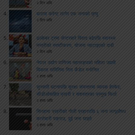
२ दिन अघि
बारामा करेन्ट लागेर एक जनाको मृत्यु
२ दिन अघि
ढल्केबर ट्रमा सेन्टरबारे विवाद बढेपछि स्वास्थ्य
मन्त्रीको स्पष्टीकरण, योजना नहटाइएको दाबी
२ दिन अघि
नेपाल उद्योग वाणिज्य महासङ्घको महिला उद्यमी
विकास समितिमा रिता कँडेल मनोनित
२ हप्ता अघि
सुनसरी घटनापछि सुरक्षा संयन्त्रमा व्यापक हेरफेर,
सीडीओसहित प्रहरी र सशस्त्रका प्रमुख फिर्ता
२ हप्ता अघि
सिरहामा प्रहरीको गोली प्रहारपछि ६ जना लागूऔषध
कारोबारी पक्राउ, दुई जना घाइते
२ हप्ता अघि