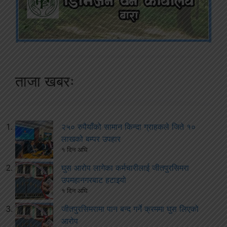
ताजा खबरः
२५० रुपैयाँको सामान किन्दा ग्राहकले जिते १०
लाखको बम्पर उपहार
१ दिन अघि
घुस आरोप लागेका कर्मचारीलाई जीतपुरसिमरा
उपमहानगरबाट हटाइयो
१ दिन अघि
जीतपुरसिमरामा पान बन्द गर्ने क्रममा घुस लिएको
आरोप