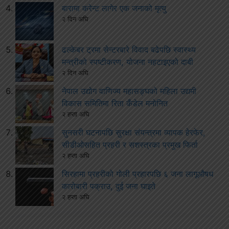
बारामा करेन्ट लागेर एक जनाको मृत्यु
२ दिन अघि
ढल्केबर ट्रमा सेन्टरबारे विवाद बढेपछि स्वास्थ्य
मन्त्रीको स्पष्टीकरण, योजना नहटाइएको दाबी
२ दिन अघि
नेपाल उद्योग वाणिज्य महासङ्घको महिला उद्यमी
विकास समितिमा रिता कँडेल मनोनित
२ हप्ता अघि
सुनसरी घटनापछि सुरक्षा संयन्त्रमा व्यापक हेरफेर,
सीडीओसहित प्रहरी र सशस्त्रका प्रमुख फिर्ता
२ हप्ता अघि
सिरहामा प्रहरीको गोली प्रहारपछि ६ जना लागूऔषध
कारोबारी पक्राउ, दुई जना घाइते
२ हप्ता अघि