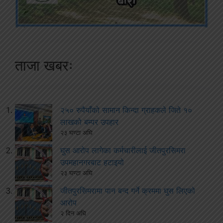
ताजा खबरः
२५० रुपैयाँको सामान किन्दा ग्राहकले जिते १०
लाखको बम्पर उपहार
२३ घण्टा अघि
घुस आरोप लागेका कर्मचारीलाई जीतपुरसिमरा
उपमहानगरबाट हटाइयो
२३ घण्टा अघि
जीतपुरसिमरामा पान बन्द गर्ने क्रममा घुस लिएको
आरोप
२ दिन अघि