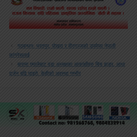
गठबन्धनः भरतपुर, पोखरा र वीरगञ्जको उपमेयर नेपाली
कांग्रेसलाई
बारामा एमालेबाट वडा अध्यक्षका आकांक्षीहरु बिच झडप, आधा
दर्जन बढि घाइते, केहीको अवस्था गम्भीर