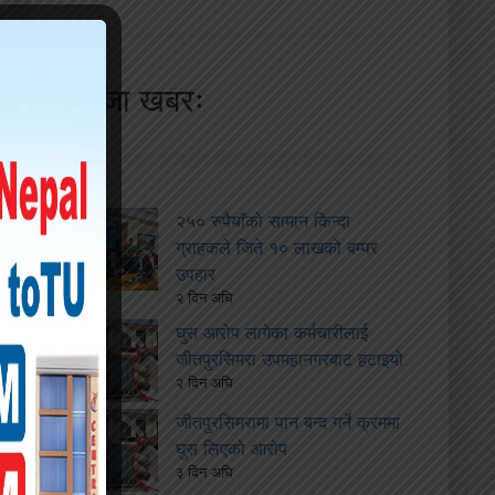
ताजा खबरः
२५० रुपैयाँको सामान किन्दा
ग्राहकले जिते १० लाखको बम्पर
उपहार
२ दिन अघि
घुस आरोप लागेका कर्मचारीलाई
जीतपुरसिमरा उपमहानगरबाट हटाइयो
२ दिन अघि
जीतपुरसिमरामा पान बन्द गर्ने क्रममा
घुस लिएको आरोप
३ दिन अघि