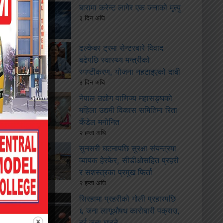
बारामा करेन्ट लागेर एक जनाको मृत्यु
३ दिन अघि
ढल्केबर ट्रमा सेन्टरबारे विवाद
बढेपछि स्वास्थ्य मन्त्रीको
स्पष्टीकरण, योजना नहटाइएको दाबी
३ दिन अघि
नेपाल उद्योग वाणिज्य महासङ्घको
महिला उद्यमी विकास समितिमा रिता
कँडेल मनोनित
२ हप्ता अघि
सुनसरी घटनापछि सुरक्षा संयन्त्रमा
व्यापक हेरफेर, सीडीओसहित प्रहरी
र सशस्त्रका प्रमुख फिर्ता
२ हप्ता अघि
सिरहामा प्रहरीको गोली प्रहारपछि
६ जना लागूऔषध कारोबारी पक्राउ,
दुई जना घाइते