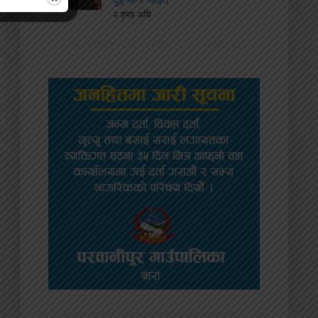
२ हप्ता अघि