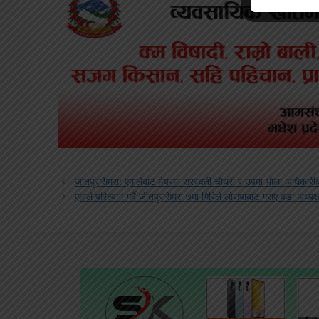
जीतपुरसिमरा: एमालेबाट मेयरमा सरस्वती चौधरी र उपमा भोला अधिकारीको 
एमाले परित्याग गर्दै जीतपुरसिमरा ७मा गिरिले लोसपाबाट गराए वडा अध्यक्षक