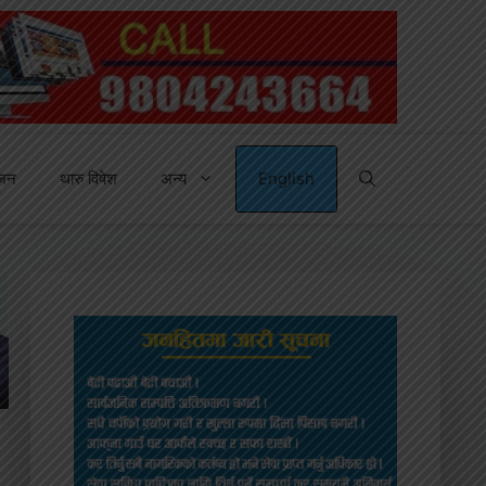
्जन
थारु विषेश
अन्य
English