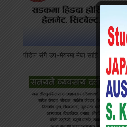
पौडेल संगै उप-मेयरमा मेघा साहि पनि उपमह