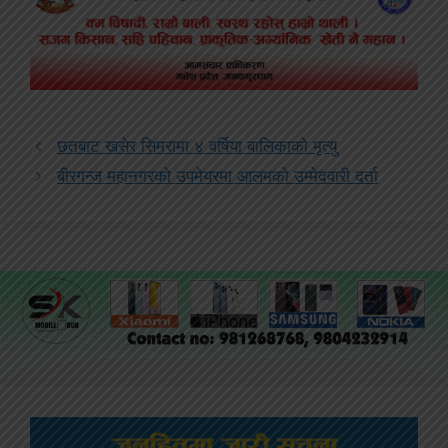
छतबाट खसेर सिमरामा ४ वर्षिया बालिकाको मृत्यु
बीरगन्ज महानगरको उपमेयरमा आलमको उम्मेदवारी दर्ता