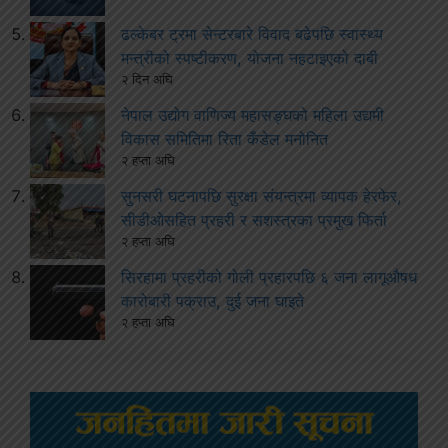
ढल्केबर ट्रमा सेन्टरबारे विवाद बढेपछि स्वास्थ्य
मन्त्रीको स्पष्टीकरण, योजना नहटाइएको दाबी
२ दिन अघि
नेपाल उद्योग वाणिज्य महासङ्घको महिला उद्यमी
विकास समितिमा रिता कँडेल मनोनित
२ हप्ता अघि
सुनसरी घटनापछि सुरक्षा संयन्त्रमा व्यापक हेरफेर,
सीडीओसहित प्रहरी र सशस्त्रका प्रमुख फिर्ता
२ हप्ता अघि
सिरहामा प्रहरीको गोली प्रहारपछि ६ जना लागूऔषध
कारोबारी पक्राउ, दुई जना घाइते
२ हप्ता अघि