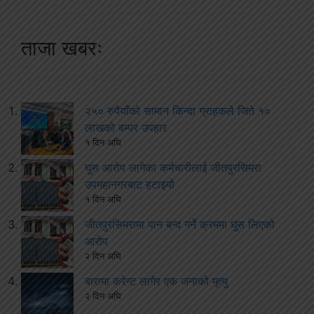
ताजा खबरः
२५० रुपैयाँको सामान किन्दा ग्राहकले जिते १०
लाखको बम्पर उपहार
१ दिन अघि
घुस आरोप लागेका कर्मचारीलाई जीतपुरसिमरा
उपमहानगरबाट हटाइयो
१ दिन अघि
जीतपुरसिमरामा पान बन्द गर्ने क्रममा घुस लिएको
आरोप
२ दिन अघि
बारामा करेन्ट लागेर एक जनाको मृत्यु
२ दिन अघि