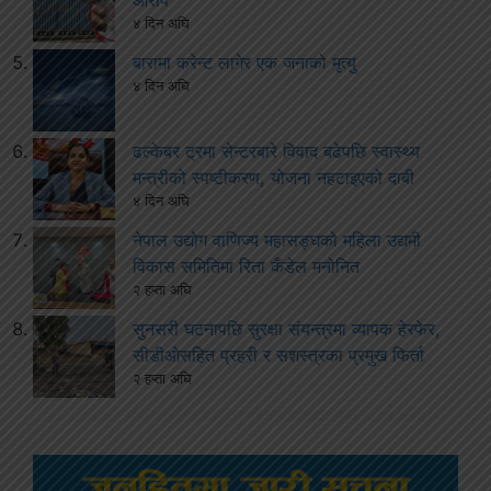
आरोप
४ दिन अघि
बारामा करेन्ट लागेर एक जनाको मृत्यु
४ दिन अघि
ढल्केबर ट्रमा सेन्टरबारे विवाद बढेपछि स्वास्थ्य
मन्त्रीको स्पष्टीकरण, योजना नहटाइएको दाबी
४ दिन अघि
नेपाल उद्योग वाणिज्य महासङ्घको महिला उद्यमी
विकास समितिमा रिता कँडेल मनोनित
२ हप्ता अघि
सुनसरी घटनापछि सुरक्षा संयन्त्रमा व्यापक हेरफेर,
सीडीओसहित प्रहरी र सशस्त्रका प्रमुख फिर्ता
२ हप्ता अघि