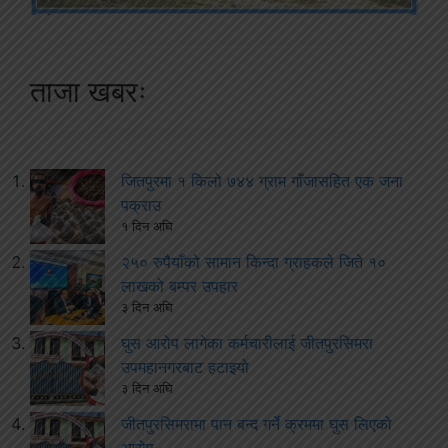
ताजा खबरः
जितपुरमा १ किलो ७४४ ग्राम गाँजासहित एक जना
पक्राउ
१ दिन अघि
२५० रुपैयाँको सामान किन्दा ग्राहकले जिते १०
लाखको बम्पर उपहार
३ दिन अघि
घुस आरोप लागेका कर्मचारीलाई जीतपुरसिमरा
उपमहानगरबाट हटाइयो
३ दिन अघि
जीतपुरसिमरामा पान बन्द गर्ने क्रममा घुस लिएको