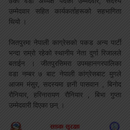
७को वडा अध्यक्ष पदका उम्मेदवार, सदस्य
उम्मेदवार सहित कार्यकर्ताहरूको सहभागिता
थियो ।
जितपुरमा नेपाली काग्रेसकाे पकड अन्य पार्टी
भन्दा राम्रो रहेको स्थानीय नेता दुर्गा रिजालले
बताईन । जीतपुरसिमरा उपमहानगरपालिका
वडा नम्बर ७ बाट नेपाली कांग्रेसबाट मुगले
आजम मंसुर, सदस्यमा ज्ञनी पासवान , बिनाेद
राैनियार, हरिनारायण राैनियार , बिभा गुप्ता
उम्मेदवारी दिएका छन् ।