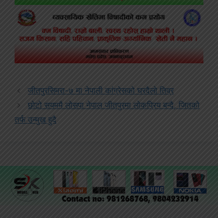
जीतपुरसिमरा-७ मा नेपाली कांग्रेसको घरदैलो तिव्र
छोटो सयममै लोसपा नेपाल जीतपुरमा लोकप्रिय बन्दै, जितको
तर्फ उन्मुख हुदै