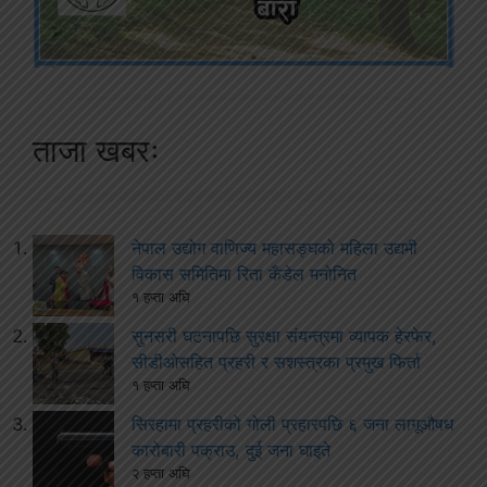
ताजा खबरः
नेपाल उद्योग वाणिज्य महासङ्घको महिला उद्यमी
विकास समितिमा रिता कँडेल मनोनित
१ हप्ता अघि
सुनसरी घटनापछि सुरक्षा संयन्त्रमा व्यापक हेरफेर,
सीडीओसहित प्रहरी र सशस्त्रका प्रमुख फिर्ता
१ हप्ता अघि
सिरहामा प्रहरीको गोली प्रहारपछि ६ जना लागूऔषध
कारोबारी पक्राउ, दुई जना घाइते
२ हप्ता अघि