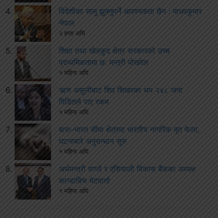
विदेशीका सामु झुक्नुपर्ने आवश्यकता छैन : माधवकुमार
नेपाल
२ हप्ता अघि
शिक्षा तथा खेलकुद क्षेत्र सरकारको उच्च
प्राथमिकतामा छः मन्त्री पोखरेल
१ महिना अघि
ऋण असुलीबाट शिव शिखरका थप २४८ जना
पिडितले पाए रकम
१ महिना अघि
बारा–भारत सीमा क्षेत्रमा भारतीय नागरिक मृत फेला,
घटनाबारे अनुसन्धान सुरु
१ महिना अघि
अर्थमन्त्री वाग्ले र एसियाली विकास बैंकका अध्यक्ष
कान्डाबिच भेटवार्ता
१ महिना अघि