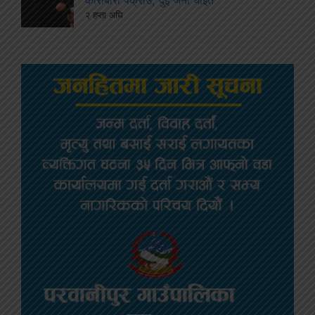
२ हप्ता अघि