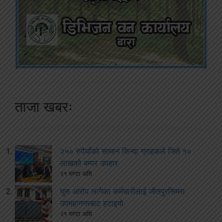
ताजा खबरः
२५० रुपैयाँको सामान किन्दा ग्राहकले जिते १०
लाखको बम्पर उपहार
२१ घण्टा अघि
घुस आरोप लागेका कर्मचारीलाई जीतपुरसिमरा
उपमहानगरबाट हटाइयो
२१ घण्टा अघि