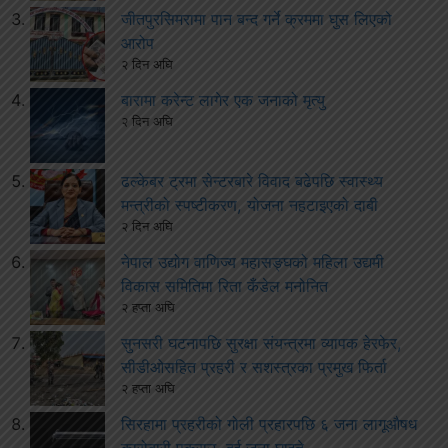
जीतपुरसिमरामा पान बन्द गर्ने क्रममा घुस लिएको
आरोप
२ दिन अघि
बारामा करेन्ट लागेर एक जनाको मृत्यु
२ दिन अघि
ढल्केबर ट्रमा सेन्टरबारे विवाद बढेपछि स्वास्थ्य
मन्त्रीको स्पष्टीकरण, योजना नहटाइएको दाबी
२ दिन अघि
नेपाल उद्योग वाणिज्य महासङ्घको महिला उद्यमी
विकास समितिमा रिता कँडेल मनोनित
२ हप्ता अघि
सुनसरी घटनापछि सुरक्षा संयन्त्रमा व्यापक हेरफेर,
सीडीओसहित प्रहरी र सशस्त्रका प्रमुख फिर्ता
२ हप्ता अघि
सिरहामा प्रहरीको गोली प्रहारपछि ६ जना लागूऔषध
कारोबारी पक्राउ, दुई जना घाइते