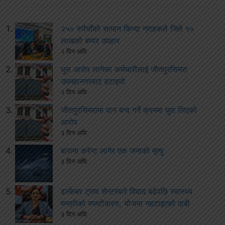
२५० रुपैयाँको सामान किन्दा ग्राहकले जिते १०
लाखको बम्पर उपहार
२ दिन अघि
घुस आरोप लागेका कर्मचारीलाई जीतपुरसिमरा
उपमहानगरबाट हटाइयो
२ दिन अघि
जीतपुरसिमरामा पान बन्द गर्ने क्रममा घुस लिएको
आरोप
३ दिन अघि
बारामा करेन्ट लागेर एक जनाको मृत्यु
३ दिन अघि
ढल्केबर ट्रमा सेन्टरबारे विवाद बढेपछि स्वास्थ्य
मन्त्रीको स्पष्टीकरण, योजना नहटाइएको दाबी
३ दिन अघि