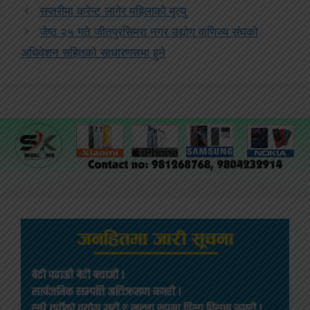
सप्तरीमा करेन्ट लागेर महिलाको मृत्यु
जेष्ठ २५ गते जीतपुरसिमरा नगर उद्योग वाणिज्य संघको
अधिवेशन सहितको साधारणसभा हुने