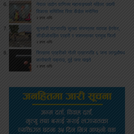
नेपाल उद्योग वाणिज्य महासङ्घको महिला उद्यमी
विकास समितिमा रिता कँडेल मनोनित
२ हप्ता अघि
सुनसरी घटनापछि सुरक्षा संयन्त्रमा व्यापक हेरफेर,
सीडीओसहित प्रहरी र सशस्त्रका प्रमुख फिर्ता
२ हप्ता अघि
सिरहामा प्रहरीको गोली प्रहारपछि ६ जना लागूऔषध
कारोबारी पक्राउ, दुई जना घाइते
२ हप्ता अघि