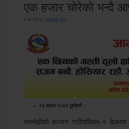
एक हजार चोरेको भन्दै आफ्
४ वर्ष अघि
by
जानकारी नेपाल
१३ साउन २०७९ लुम्बिनी ।
रुपन्देहीको कञ्चन गाउँपालिका–१ डेलरम