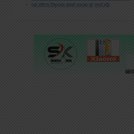
पर्सा राष्ट्रिय निकुञ्जमा बाघको सङ्ख्या दुई गुणाले वृद्धि