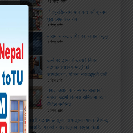
१३ घण्टा अघि
जीतपुरसिमरामा पान बन्द गर्ने क्रममा
घुस लिएको आरोप
१ दिन अघि
बारामा करेन्ट लागेर एक जनाको मृत्यु
१ दिन अघि
ढल्केबर ट्रमा सेन्टरबारे विवाद
बढेपछि स्वास्थ्य मन्त्रीको
स्पष्टीकरण, योजना नहटाइएको दाबी
२ दिन अघि
नेपाल उद्योग वाणिज्य महासङ्घको
महिला उद्यमी विकास समितिमा रिता
कँडेल मनोनित
२ हप्ता अघि
सुनसरी घटनापछि सुरक्षा संयन्त्रमा व्यापक हेरफेर,
सीडीओसहित प्रहरी र सशस्त्रका प्रमुख फिर्ता