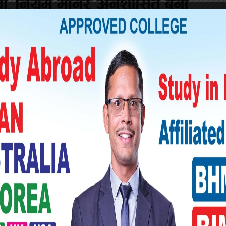
 यमबहादुरलाई नियन्त्रणमा लिई अनुसन्धान गर्दा
।
ोठामा टाउकोमा गहिरो चोट लागेको, कपालमा काठको
को तथा शरीरका विभिन्न भागमा नीलडामसमेत रहेको
नियन्त्रणमा लिइ सोधपुछ गर्दा हत्या गरेको खुल्न