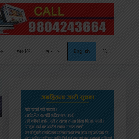
्जन
थारु विषेश
अन्य
English