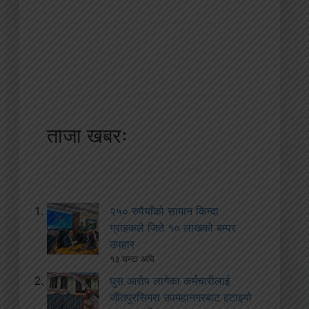
ताजा खबरः
२५० रुपैयाँको सामान किन्दा
ग्राहकले जिते १० लाखको बम्पर
उपहार
१३ घण्टा अघि
घुस आरोप लागेका कर्मचारीलाई
जीतपुरसिमरा उपमहानगरबाट हटाइयो