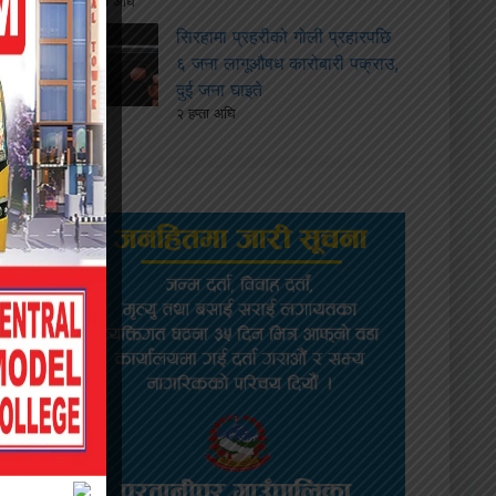
२ हप्ता अघि
सिरहामा प्रहरीको गोली प्रहारपछि
६ जना लागूऔषध कारोबारी पक्राउ,
दुई जना घाइते
२ हप्ता अघि