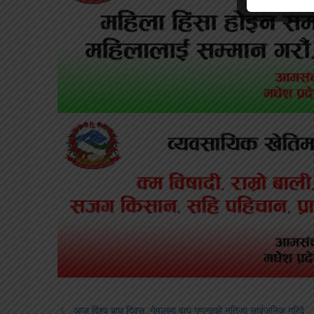
आज विश्व बाघ दिवस, नेपालमा बाघ गणनाको नतिजा सार्वजनिक गरिदै