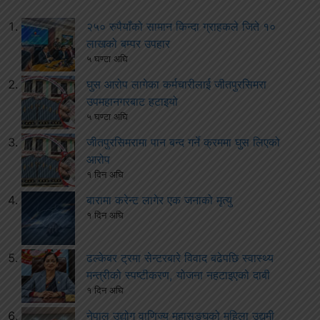
२५० रुपैयाँको सामान किन्दा ग्राहकले जिते १०
लाखको बम्पर उपहार
५ घण्टा अघि
घुस आरोप लागेका कर्मचारीलाई जीतपुरसिमरा
उपमहानगरबाट हटाइयो
५ घण्टा अघि
जीतपुरसिमरामा पान बन्द गर्ने क्रममा घुस लिएको
आरोप
१ दिन अघि
बारामा करेन्ट लागेर एक जनाको मृत्यु
१ दिन अघि
ढल्केबर ट्रमा सेन्टरबारे विवाद बढेपछि स्वास्थ्य
मन्त्रीको स्पष्टीकरण, योजना नहटाइएको दाबी
१ दिन अघि
नेपाल उद्योग वाणिज्य महासङ्घको महिला उद्यमी