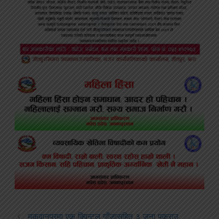
मकवानपुरमा एक क्विन्टल गाँजासहित ३ जना पक्राउ