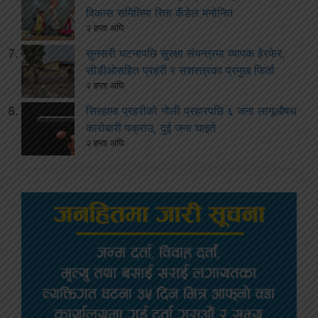
विकास समितिमा रिता कँडेल मनोनित
२ हप्ता अघि
सुनसरी घटनापछि सुरक्षा संयन्त्रमा व्यापक हेरफेर,
सीडीओसहित प्रहरी र सशस्त्रका प्रमुख फिर्ता
२ हप्ता अघि
सिरहामा प्रहरीको गोली प्रहारपछि ६ जना लागूऔषध
कारोबारी पक्राउ, दुई जना घाइते
२ हप्ता अघि