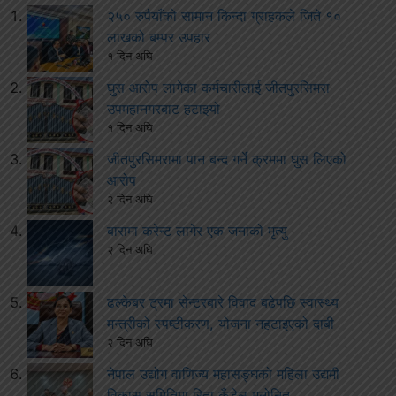
२५० रुपैयाँको सामान किन्दा ग्राहकले जिते १०
लाखको बम्पर उपहार
१ दिन अघि
घुस आरोप लागेका कर्मचारीलाई जीतपुरसिमरा
उपमहानगरबाट हटाइयो
१ दिन अघि
जीतपुरसिमरामा पान बन्द गर्ने क्रममा घुस लिएको
आरोप
२ दिन अघि
बारामा करेन्ट लागेर एक जनाको मृत्यु
२ दिन अघि
ढल्केबर ट्रमा सेन्टरबारे विवाद बढेपछि स्वास्थ्य
मन्त्रीको स्पष्टीकरण, योजना नहटाइएको दाबी
२ दिन अघि
नेपाल उद्योग वाणिज्य महासङ्घको महिला उद्यमी
विकास समितिमा रिता कँडेल मनोनित