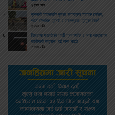
२ हप्ता अघि
सुनसरी घटनापछि सुरक्षा संयन्त्रमा व्यापक हेरफेर,
सीडीओसहित प्रहरी र सशस्त्रका प्रमुख फिर्ता
२ हप्ता अघि
सिरहामा प्रहरीको गोली प्रहारपछि ६ जना लागूऔषध
कारोबारी पक्राउ, दुई जना घाइते
२ हप्ता अघि