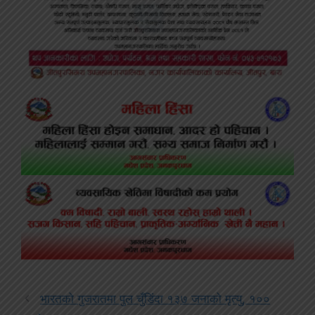
भारतको गुजरातमा पुल चुँडिंदा १३७ जनाको मृत्यु, १००