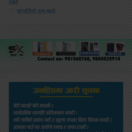
घाइते
सुनचाँदीको मूल्य बढ्यो