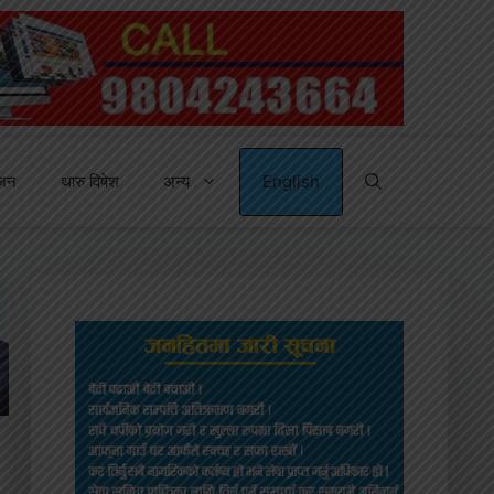
्जन
थारु विषेश
अन्य
English