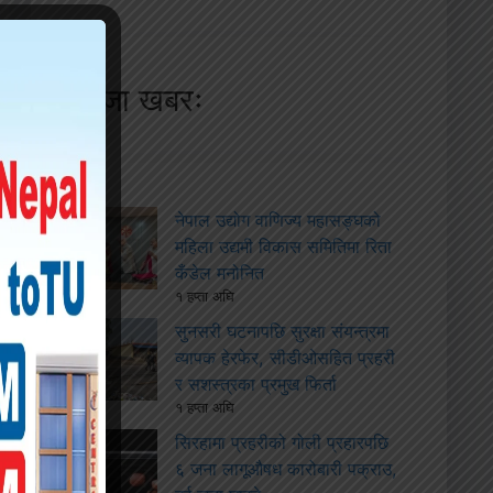
ताजा खबरः
नेपाल उद्योग वाणिज्य महासङ्घको
महिला उद्यमी विकास समितिमा रिता
कँडेल मनोनित
१ हप्ता अघि
सुनसरी घटनापछि सुरक्षा संयन्त्रमा
व्यापक हेरफेर, सीडीओसहित प्रहरी
र सशस्त्रका प्रमुख फिर्ता
१ हप्ता अघि
सिरहामा प्रहरीको गोली प्रहारपछि
६ जना लागूऔषध कारोबारी पक्राउ,