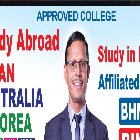
स्थामा रहेको र श्रीमानको शव पंखामा झुण्डिएको
मुख गंगा बहादुर सारुले बताए । कोठाको भित्रबाट
यापछि आत्महत्या गरेको जस्तो देखिएपनि अनुसन्धान
ैदेशिक रोजगारीबाट श्रीमान चार दिनमा अघि नेपाल
रा आइतबार राती आफन्तको घरमा सुत्न गएको र बिहान
ा आमा भुईंमा पल्टिएको र बुवा झुण्डिएको देखेपछि