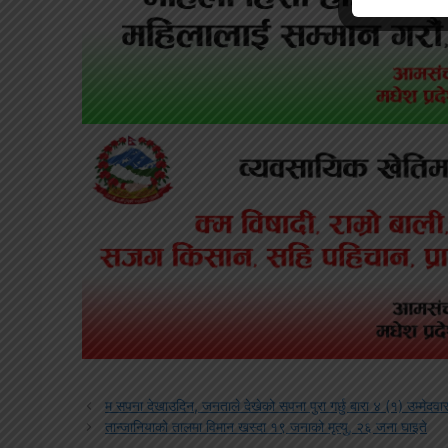
म सपना देखाउदिन, जनताले देखेको सपना पुरा गर्छु बारा ४ (१) उम्मेदवा
तान्जानियाको तालमा विमान खस्दा १९ जनाको मृत्यु, २६ जना घाइते