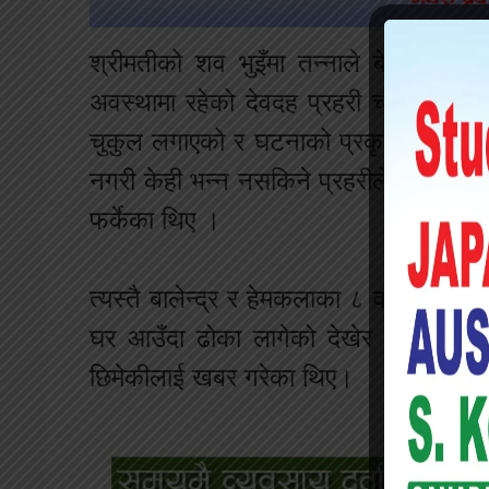
श्रीमतीको शव भुइँमा तन्नाले बेरिएको अव
अवस्थामा रहेको देवदह प्रहरी चौकीका प्र
चुकुल लगाएको र घटनाको प्रकृति हेर्दा हत्
नगरी केही भन्न नसकिने प्रहरीले बताए । व
फर्केका थिए ।
त्यस्तै बालेन्द्र र हेमकलाका ८ वर्षीय छो
घर आउँदा ढोका लागेको देखेर झ्याबाट हेर्द
छिमेकीलाई खबर गरेका थिए।