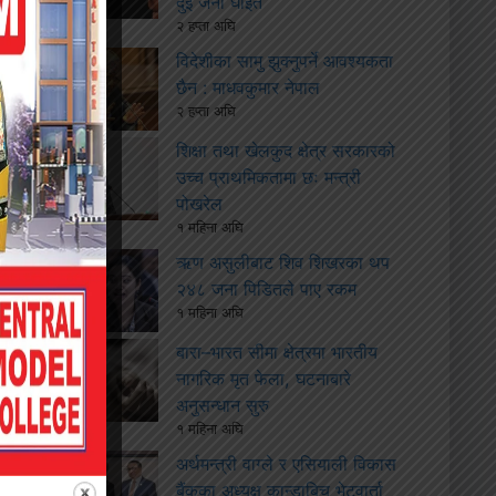
दुई जना घाइते
२ हप्ता अघि
विदेशीका सामु झुक्नुपर्ने आवश्यकता
छैन : माधवकुमार नेपाल
२ हप्ता अघि
शिक्षा तथा खेलकुद क्षेत्र सरकारको
उच्च प्राथमिकतामा छः मन्त्री
पोखरेल
१ महिना अघि
ऋण असुलीबाट शिव शिखरका थप
२४८ जना पिडितले पाए रकम
१ महिना अघि
बारा–भारत सीमा क्षेत्रमा भारतीय
नागरिक मृत फेला, घटनाबारे
अनुसन्धान सुरु
१ महिना अघि
अर्थमन्त्री वाग्ले र एसियाली विकास
बैंकका अध्यक्ष कान्डाबिच भेटवार्ता