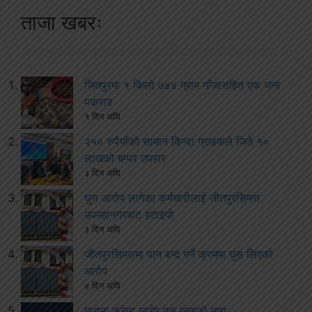
ताजा खबरः
जितपुरमा १ किलो ७४४ ग्राम गाँजासहित एक जना
पक्राउ
१ दिन अघि
२५० रुपैयाँको सामान किन्दा ग्राहकले जिते १०
लाखको बम्पर उपहार
३ दिन अघि
घुस आरोप लागेका कर्मचारीलाई जीतपुरसिमरा
उपमहानगरबाट हटाइयो
३ दिन अघि
जीतपुरसिमरामा पान बन्द गर्ने क्रममा घुस लिएको
आरोप
४ दिन अघि
बारामा करेन्ट लागेर एक जनाको मृत्यु