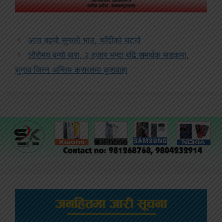
आज बढ्यो सुनको भाउ, चाँदीको घट्यो
लौरोमय बन्यो बारा, २ हजार भन्दा बढि समर्थक सडकमा,
चुनाव जित्न अन्तिम कसरतमा कुशवाहा