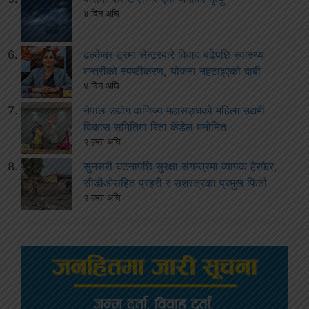
४ दिन अघि
ढल्केबर ट्रमा सेन्टरबारे विवाद बढेपछि स्वास्थ्य
मन्त्रीको स्पष्टीकरण, योजना नहटाइएको दाबी
४ दिन अघि
नेपाल उद्योग वाणिज्य महासङ्घको महिला उद्यमी
विकास समितिमा रिता कँडेल मनोनित
२ हप्ता अघि
सुनसरी घटनापछि सुरक्षा संयन्त्रमा व्यापक हेरफेर,
सीडीओसहित प्रहरी र सशस्त्रका प्रमुख फिर्ता
२ हप्ता अघि