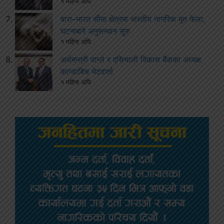
१ महिना अघि
बारा–भारत सीमा क्षेत्रमा भारतीय नागरिक मृत फेला,
घटनाबारे अनुसन्धान सुरु
१ महिना अघि
अर्थमन्त्री वाग्ले र एसियाली विकास बैंकका अध्यक्ष
कान्डाबिच भेटवार्ता
१ महिना अघि