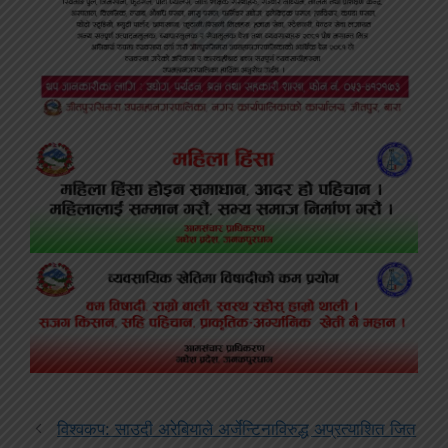
विश्वकप: साउदी अरेबियाले अर्जेन्टिनाविरुद्ध अप्रत्याशित जित