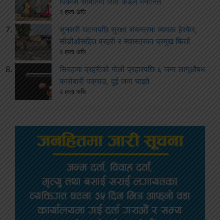
विकास समितिमा रिता कँडेल मनोनित
२ हप्ता अघि
सुनसरी घटनापछि सुरक्षा संयन्त्रमा व्यापक हेरफेर,
सीडीओसहित प्रहरी र सशस्त्रका प्रमुख फिर्ता
२ हप्ता अघि
सिरहामा प्रहरीको गोली प्रहारपछि ६ जना लागूऔषध
कारोबारी पक्राउ, दुई जना घाइते
२ हप्ता अघि