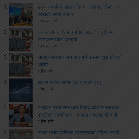
२५० रुपैयाँको सामान किन्दा ग्राहकले जिते १०
लाखको बम्पर उपहार
१३ घण्टा अघि
घुस आरोप लागेका कर्मचारीलाई जीतपुरसिमरा
उपमहानगरबाट हटाइयो
१३ घण्टा अघि
जीतपुरसिमरामा पान बन्द गर्ने क्रममा घुस लिएको
आरोप
१ दिन अघि
बारामा करेन्ट लागेर एक जनाको मृत्यु
१ दिन अघि
ढल्केबर ट्रमा सेन्टरबारे विवाद बढेपछि स्वास्थ्य
मन्त्रीको स्पष्टीकरण, योजना नहटाइएको दाबी
२ दिन अघि
नेपाल उद्योग वाणिज्य महासङ्घको महिला उद्यमी