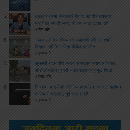
ढल्केबर ट्रमा सेन्टरबारे विवाद बढेपछि स्वास्थ्य
मन्त्रीको स्पष्टीकरण, योजना नहटाइएको दाबी
३ दिन अघि
नेपाल उद्योग वाणिज्य महासङ्घको महिला उद्यमी
विकास समितिमा रिता कँडेल मनोनित
२ हप्ता अघि
सुनसरी घटनापछि सुरक्षा संयन्त्रमा व्यापक हेरफेर,
सीडीओसहित प्रहरी र सशस्त्रका प्रमुख फिर्ता
२ हप्ता अघि
सिरहामा प्रहरीको गोली प्रहारपछि ६ जना लागूऔषध
कारोबारी पक्राउ, दुई जना घाइते
२ हप्ता अघि