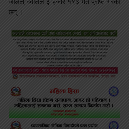
जलिल् देवालले ३ हजार १९३ मत प्राप्त गरेका
छन् ।