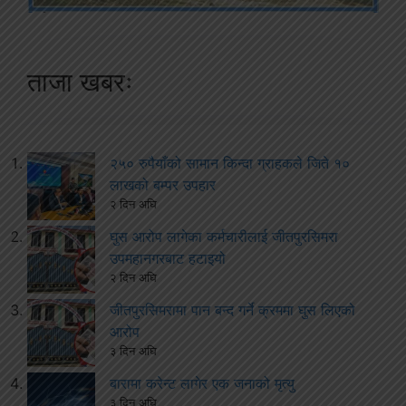
ताजा खबरः
२५० रुपैयाँको सामान किन्दा ग्राहकले जिते १०
लाखको बम्पर उपहार
२ दिन अघि
घुस आरोप लागेका कर्मचारीलाई जीतपुरसिमरा
उपमहानगरबाट हटाइयो
२ दिन अघि
जीतपुरसिमरामा पान बन्द गर्ने क्रममा घुस लिएको
आरोप
३ दिन अघि
बारामा करेन्ट लागेर एक जनाको मृत्यु
३ दिन अघि