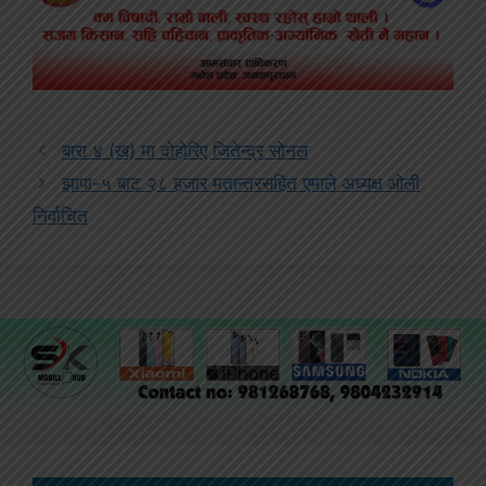
बारा ४ (ख) मा दोहोरिए जितेन्द्र सोनल
झापा-५ बाट २८ हजार मतान्तरसहित एमाले अध्यक्ष ओली
निर्वाचित