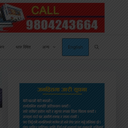
्जन
थारु विषेश
अन्य
English