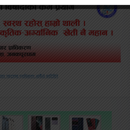
 तार नहटाएमा प्राधिकरण आफैँले काटिदिने