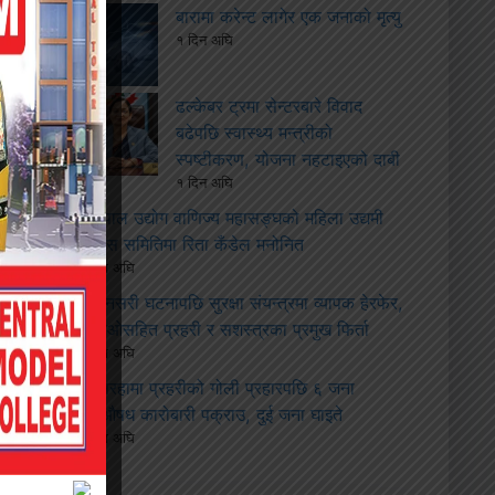
बारामा करेन्ट लागेर एक जनाको मृत्यु
१ दिन अघि
ढल्केबर ट्रमा सेन्टरबारे विवाद
बढेपछि स्वास्थ्य मन्त्रीको
स्पष्टीकरण, योजना नहटाइएको दाबी
१ दिन अघि
नेपाल उद्योग वाणिज्य महासङ्घको महिला उद्यमी
विकास समितिमा रिता कँडेल मनोनित
२ हप्ता अघि
सुनसरी घटनापछि सुरक्षा संयन्त्रमा व्यापक हेरफेर,
सीडीओसहित प्रहरी र सशस्त्रका प्रमुख फिर्ता
२ हप्ता अघि
सिरहामा प्रहरीको गोली प्रहारपछि ६ जना
लागूऔषध कारोबारी पक्राउ, दुई जना घाइते
२ हप्ता अघि