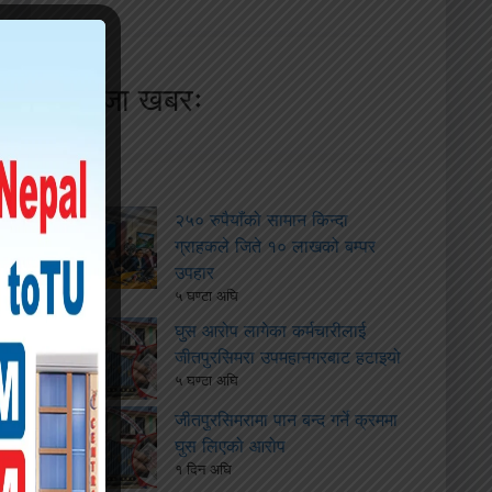
ताजा खबरः
२५० रुपैयाँको सामान किन्दा
ग्राहकले जिते १० लाखको बम्पर
उपहार
५ घण्टा अघि
घुस आरोप लागेका कर्मचारीलाई
जीतपुरसिमरा उपमहानगरबाट हटाइयो
५ घण्टा अघि
जीतपुरसिमरामा पान बन्द गर्ने क्रममा
घुस लिएको आरोप
१ दिन अघि