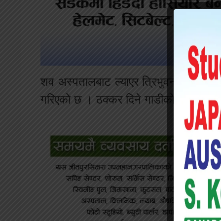
शव अस्पतालबाट ल्याएर त्रिभुवन राजपथमा
गरिएको छ । ठक्कर दिने गाडीको तिव्रगतिम