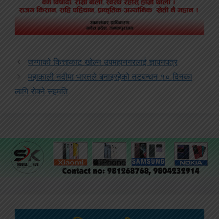
जग्गाको कित्ताकाट खोल्न उपमहानगरलाई ज्ञापनपत्र
महाकाली नदीमा भारतले बनाइरहेको तटबन्धन १० दिनका
लागि रोक्ने सहमति