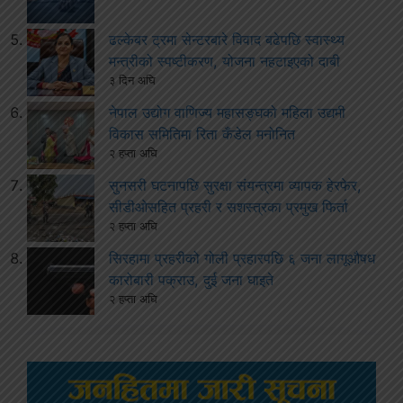
ढल्केबर ट्रमा सेन्टरबारे विवाद बढेपछि स्वास्थ्य
मन्त्रीको स्पष्टीकरण, योजना नहटाइएको दाबी
३ दिन अघि
नेपाल उद्योग वाणिज्य महासङ्घको महिला उद्यमी
विकास समितिमा रिता कँडेल मनोनित
२ हप्ता अघि
सुनसरी घटनापछि सुरक्षा संयन्त्रमा व्यापक हेरफेर,
सीडीओसहित प्रहरी र सशस्त्रका प्रमुख फिर्ता
२ हप्ता अघि
सिरहामा प्रहरीको गोली प्रहारपछि ६ जना लागूऔषध
कारोबारी पक्राउ, दुई जना घाइते
२ हप्ता अघि