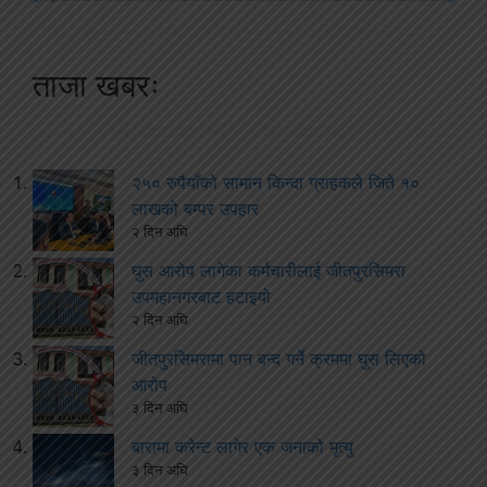
ताजा खबरः
२५० रुपैयाँको सामान किन्दा ग्राहकले जिते १०
लाखको बम्पर उपहार
२ दिन अघि
घुस आरोप लागेका कर्मचारीलाई जीतपुरसिमरा
उपमहानगरबाट हटाइयो
२ दिन अघि
जीतपुरसिमरामा पान बन्द गर्ने क्रममा घुस लिएको
आरोप
३ दिन अघि
बारामा करेन्ट लागेर एक जनाको मृत्यु
३ दिन अघि