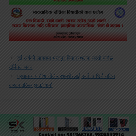
दुई अर्बको लागतमा भरतपुर विमानस्थलमा यस्तो बन्दैछ
टर्मिनल भवन
प्रधानन्यायाधीश चोलेन्द्रशमशेरलाई सर्वोच्च छिर्न नदिन
बारका वकिलहरूको धर्ना