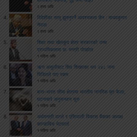
कारोबारी पक्राउ, दुई जना घाइते
२ हप्ता अघि
विदेशीका सामु झुक्नुपर्ने आवश्यकता छैन : माधवकुमार
नेपाल
२ हप्ता अघि
शिक्षा तथा खेलकुद क्षेत्र सरकारको उच्च
प्राथमिकतामा छः मन्त्री पोखरेल
१ महिना अघि
ऋण असुलीबाट शिव शिखरका थप २४८ जना
पिडितले पाए रकम
१ महिना अघि
बारा–भारत सीमा क्षेत्रमा भारतीय नागरिक मृत फेला,
घटनाबारे अनुसन्धान सुरु
१ महिना अघि
अर्थमन्त्री वाग्ले र एसियाली विकास बैंकका अध्यक्ष
कान्डाबिच भेटवार्ता
१ महिना अघि