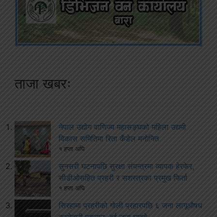
ताजा खबरः
नेपाल उद्योग वाणिज्य महासङ्घको महिला उद्यमी
विकास समितिमा रिता कँडेल मनोनित
१ हप्ता अघि
सुनसरी घटनापछि सुरक्षा संयन्त्रमा व्यापक हेरफेर,
सीडीओसहित प्रहरी र सशस्त्रका प्रमुख फिर्ता
१ हप्ता अघि
सिरहामा प्रहरीको गोली प्रहारपछि ६ जना लागूऔषध