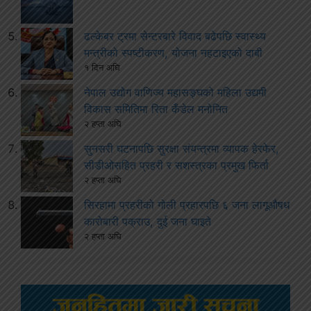
ढल्केबर ट्रमा सेन्टरबारे विवाद बढेपछि स्वास्थ्य
मन्त्रीको स्पष्टीकरण, योजना नहटाइएको दाबी
१ दिन अघि
नेपाल उद्योग वाणिज्य महासङ्घको महिला उद्यमी
विकास समितिमा रिता कँडेल मनोनित
२ हप्ता अघि
सुनसरी घटनापछि सुरक्षा संयन्त्रमा व्यापक हेरफेर,
सीडीओसहित प्रहरी र सशस्त्रका प्रमुख फिर्ता
२ हप्ता अघि
सिरहामा प्रहरीको गोली प्रहारपछि ६ जना लागूऔषध
कारोबारी पक्राउ, दुई जना घाइते
२ हप्ता अघि