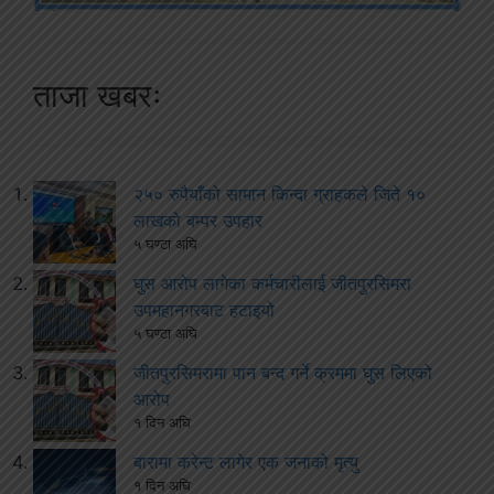
ताजा खबरः
२५० रुपैयाँको सामान किन्दा ग्राहकले जिते १०
लाखको बम्पर उपहार
५ घण्टा अघि
घुस आरोप लागेका कर्मचारीलाई जीतपुरसिमरा
उपमहानगरबाट हटाइयो
५ घण्टा अघि
जीतपुरसिमरामा पान बन्द गर्ने क्रममा घुस लिएको
आरोप
१ दिन अघि
बारामा करेन्ट लागेर एक जनाको मृत्यु
१ दिन अघि