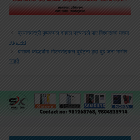
प्रधानमन्त्री पुष्पकमल दाहाल प्रचण्डले पाए विश्वासको मतमा
२६८ मत
बाराको कोल्हवीमा मोटरर्साइकल दुर्घट्ना हुदा दुई जना गम्भीर
घाइते