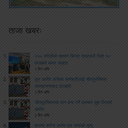
ताजा खबरः
२५० रुपैयाँको सामान किन्दा ग्राहकले जिते १०
लाखको बम्पर उपहार
२ दिन अघि
घुस आरोप लागेका कर्मचारीलाई जीतपुरसिमरा
उपमहानगरबाट हटाइयो
२ दिन अघि
जीतपुरसिमरामा पान बन्द गर्ने क्रममा घुस लिएको
आरोप
३ दिन अघि
बारामा करेन्ट लागेर एक जनाको मृत्यु