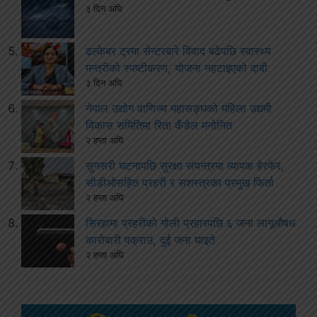
३ दिन अघि
ढल्केबर ट्रमा सेन्टरबारे विवाद बढेपछि स्वास्थ्य
मन्त्रीको स्पष्टीकरण, योजना नहटाइएको दाबी
३ दिन अघि
नेपाल उद्योग वाणिज्य महासङ्घको महिला उद्यमी
विकास समितिमा रिता कँडेल मनोनित
२ हप्ता अघि
सुनसरी घटनापछि सुरक्षा संयन्त्रमा व्यापक हेरफेर,
सीडीओसहित प्रहरी र सशस्त्रका प्रमुख फिर्ता
२ हप्ता अघि
सिरहामा प्रहरीको गोली प्रहारपछि ६ जना लागूऔषध
कारोबारी पक्राउ, दुई जना घाइते
२ हप्ता अघि