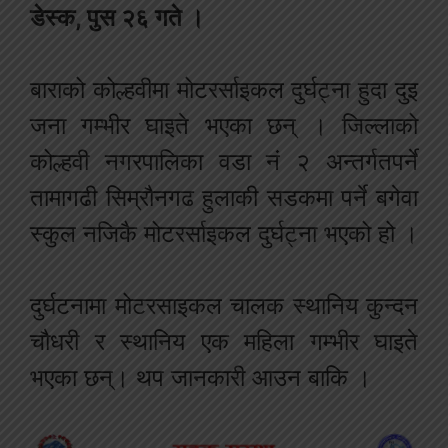
डेस्क
,
पुस
२६
गते
।
बाराको
कोल्हवीमा
मोटरर्साइकल
दुर्घट्ना
हुदा
दुइ
जना
गम्भीर
घाइते
भएका
छन्
। जिल्लाको
कोल्हवी
नगरपालिका
वडा
नं
२
अन्तर्गत
पर्ने
तामागढी
सिम्रौनगढ
हुलाकी
सडकमा
पर्ने
बगेवा
स्कुल
नजिकै
मोटरर्साइकल
दुर्घट्ना
भएको
हो
।
दुर्घटनामा
मोटरसाइकल
चालक
स्थानिय
कुन्दन
चौधरी
र
स्थानिय
एक
महिला
गम्भीर
घाइते
भएका
छन्।
थप
जानकारी
आउन
बाकि
।