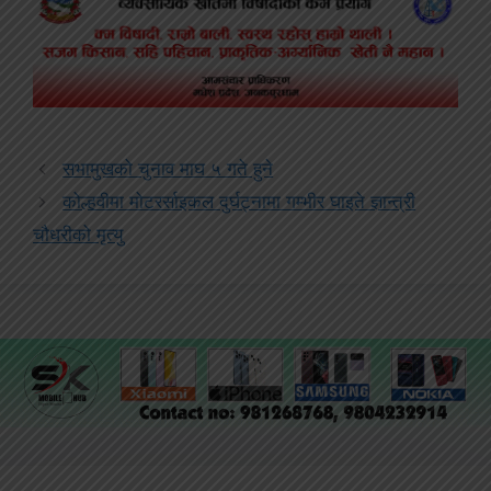
सभामुखको चुनाव माघ ५ गते हुने
कोल्हवीमा मोटरर्साइकल दुर्घट्नामा गम्भीर घाइते ज्ञान्त्री
चौधरीको मृत्यु