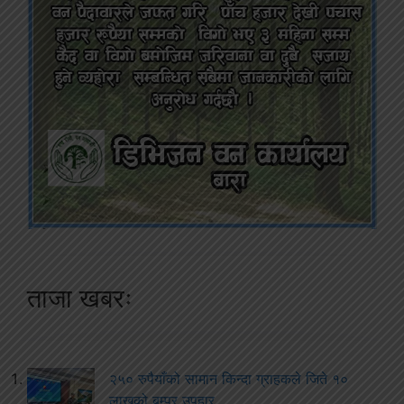
ताजा खबरः
२५० रुपैयाँको सामान किन्दा ग्राहकले जिते १०
लाखको बम्पर उपहार