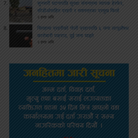
सुनसरी घटनापछि सुरक्षा संयन्त्रमा व्यापक हेरफेर,
सीडीओसहित प्रहरी र सशस्त्रका प्रमुख फिर्ता
२ हप्ता अघि
सिरहामा प्रहरीको गोली प्रहारपछि ६ जना लागूऔषध
कारोबारी पक्राउ, दुई जना घाइते
२ हप्ता अघि