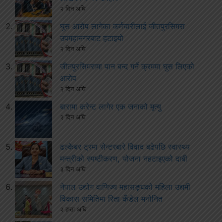
२ दिन अघि
घुस आरोप लागेका कर्मचारीलाई जीतपुरसिमरा
उपमहानगरबाट हटाइयो
२ दिन अघि
जीतपुरसिमरामा पान बन्द गर्ने क्रममा घुस लिएको
आरोप
२ दिन अघि
बारामा करेन्ट लागेर एक जनाको मृत्यु
२ दिन अघि
ढल्केबर ट्रमा सेन्टरबारे विवाद बढेपछि स्वास्थ्य
मन्त्रीको स्पष्टीकरण, योजना नहटाइएको दाबी
३ दिन अघि
नेपाल उद्योग वाणिज्य महासङ्घको महिला उद्यमी
विकास समितिमा रिता कँडेल मनोनित
२ हप्ता अघि