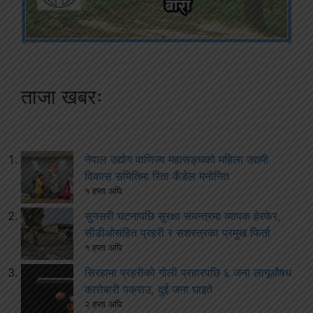
ताजा खबरः
नेपाल उद्योग वाणिज्य महासङ्घको महिला उद्यमी
विकास समितिमा रिता कँडेल मनोनित
१ हप्ता अघि
सुनसरी घटनापछि सुरक्षा संयन्त्रमा व्यापक हेरफेर,
सीडीओसहित प्रहरी र सशस्त्रका प्रमुख फिर्ता
१ हप्ता अघि
सिरहामा प्रहरीको गोली प्रहारपछि ६ जना लागूऔषध
कारोबारी पक्राउ, दुई जना घाइते
२ हप्ता अघि