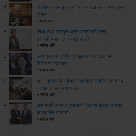
विदेशीका सामु झुक्नुपर्ने आवश्यकता छैन : माधवकुमार
नेपाल
२ हप्ता अघि
शिक्षा तथा खेलकुद क्षेत्र सरकारको उच्च
प्राथमिकतामा छः मन्त्री पोखरेल
१ महिना अघि
ऋण असुलीबाट शिव शिखरका थप २४८ जना
पिडितले पाए रकम
१ महिना अघि
बारा–भारत सीमा क्षेत्रमा भारतीय नागरिक मृत फेला,
घटनाबारे अनुसन्धान सुरु
१ महिना अघि
अर्थमन्त्री वाग्ले र एसियाली विकास बैंकका अध्यक्ष
कान्डाबिच भेटवार्ता
१ महिना अघि