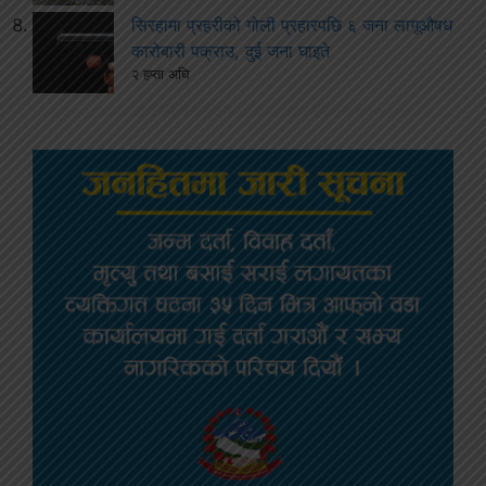
सिरहामा प्रहरीको गोली प्रहारपछि ६ जना लागूऔषध
कारोबारी पक्राउ, दुई जना घाइते
२ हप्ता अघि