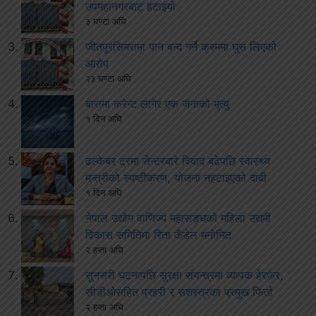
उपमहानगरबाट हटाइयो
३ घण्टा अघि
जीतपुरसिमरामा पान बन्द गर्ने क्रममा घुस लिएको
आरोप
२३ घण्टा अघि
बारामा करेन्ट लागेर एक जनाको मृत्यु
१ दिन अघि
ढल्केबर ट्रमा सेन्टरबारे विवाद बढेपछि स्वास्थ्य
मन्त्रीको स्पष्टीकरण, योजना नहटाइएको दाबी
१ दिन अघि
नेपाल उद्योग वाणिज्य महासङ्घको महिला उद्यमी
विकास समितिमा रिता कँडेल मनोनित
२ हप्ता अघि
सुनसरी घटनापछि सुरक्षा संयन्त्रमा व्यापक हेरफेर,
सीडीओसहित प्रहरी र सशस्त्रका प्रमुख फिर्ता
२ हप्ता अघि