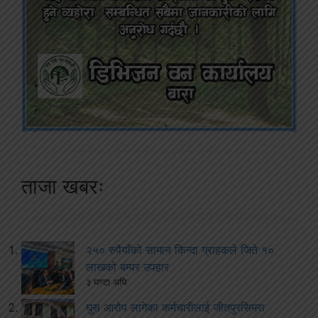
ताजा खबरः
२५० रुपैयाँको सामान किन्दा ग्राहकले जिते १०
लाखको बम्पर उपहार
३ घण्टा अघि
घुस आरोप लागेका कर्मचारीलाई जीतपुरसिमरा