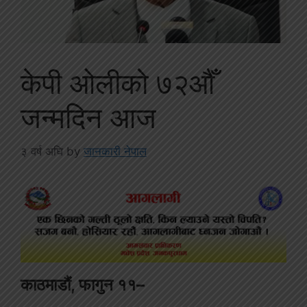
केपी ओलीको ७२औँ
जन्मदिन आज
३ वर्ष अघि
by
जानकारी नेपाल
काठमाडौं, फागुन ११–