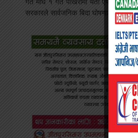
गत माघ १ गते पोखरामा यती एयरलाइन्सको 
सरकारले सार्वजनिक बिदा घोषणा गरेको थि