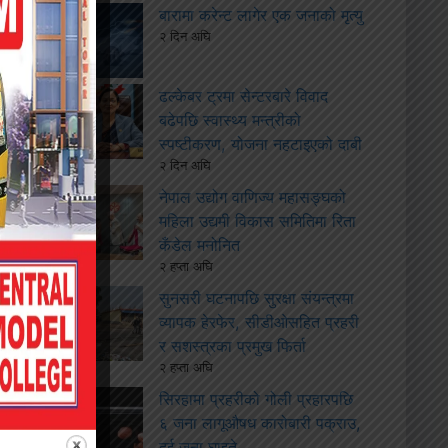
बारामा करेन्ट लागेर एक जनाको मृत्यु
२ दिन अघि
ढल्केबर ट्रमा सेन्टरबारे विवाद
बढेपछि स्वास्थ्य मन्त्रीको
स्पष्टीकरण, योजना नहटाइएको दाबी
२ दिन अघि
नेपाल उद्योग वाणिज्य महासङ्घको
महिला उद्यमी विकास समितिमा रिता
कँडेल मनोनित
२ हप्ता अघि
सुनसरी घटनापछि सुरक्षा संयन्त्रमा
व्यापक हेरफेर, सीडीओसहित प्रहरी
र सशस्त्रका प्रमुख फिर्ता
२ हप्ता अघि
सिरहामा प्रहरीको गोली प्रहारपछि
६ जना लागूऔषध कारोबारी पक्राउ,
दुई जना घाइते