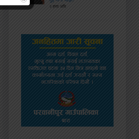
२ हप्ता अघि