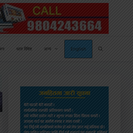
्जन
थारु विषेश
अन्य
English