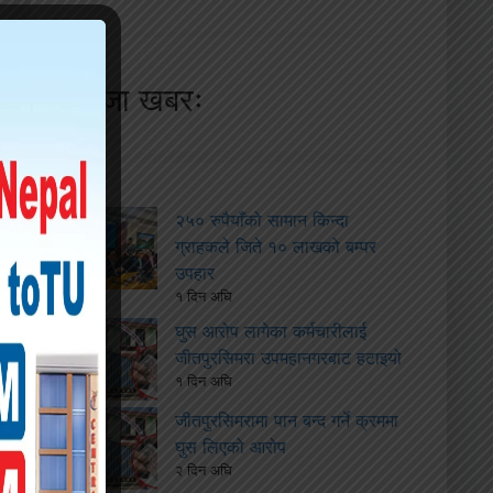
ताजा खबरः
२५० रुपैयाँको सामान किन्दा
ग्राहकले जिते १० लाखको बम्पर
उपहार
१ दिन अघि
घुस आरोप लागेका कर्मचारीलाई
जीतपुरसिमरा उपमहानगरबाट हटाइयो
१ दिन अघि
जीतपुरसिमरामा पान बन्द गर्ने क्रममा
घुस लिएको आरोप
२ दिन अघि