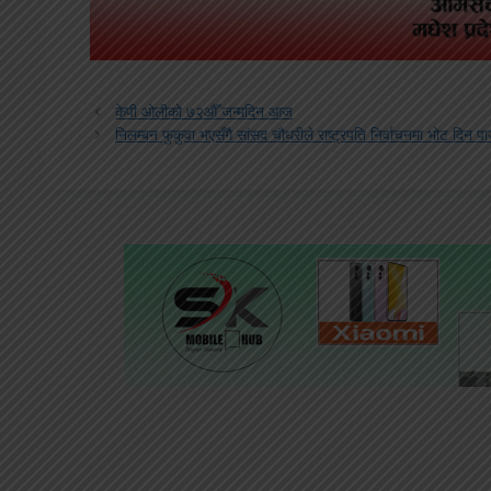
केपी ओलीको ७२औँ जन्मदिन आज
निलम्बन फुकुवा भएसँगै सांसद चौधरीले राष्ट्रपति निर्वाचनमा भोट दिन पा