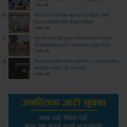
१ दिन अघि
नेपाल उद्योग वाणिज्य महासङ्घको महिला उद्यमी
विकास समितिमा रिता कँडेल मनोनित
२ हप्ता अघि
सुनसरी घटनापछि सुरक्षा संयन्त्रमा व्यापक हेरफेर,
सीडीओसहित प्रहरी र सशस्त्रका प्रमुख फिर्ता
२ हप्ता अघि
सिरहामा प्रहरीको गोली प्रहारपछि ६ जना लागूऔषध
कारोबारी पक्राउ, दुई जना घाइते
२ हप्ता अघि