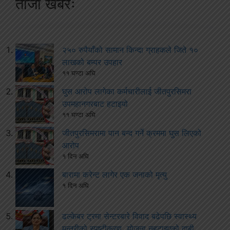
ताजा खबरः
२५० रुपैयाँको सामान किन्दा ग्राहकले जिते १०
लाखको बम्पर उपहार
११ घण्टा अघि
घुस आरोप लागेका कर्मचारीलाई जीतपुरसिमरा
उपमहानगरबाट हटाइयो
११ घण्टा अघि
जीतपुरसिमरामा पान बन्द गर्ने क्रममा घुस लिएको
आरोप
१ दिन अघि
बारामा करेन्ट लागेर एक जनाको मृत्यु
१ दिन अघि
ढल्केबर ट्रमा सेन्टरबारे विवाद बढेपछि स्वास्थ्य
मन्त्रीको स्पष्टीकरण, योजना नहटाइएको दाबी