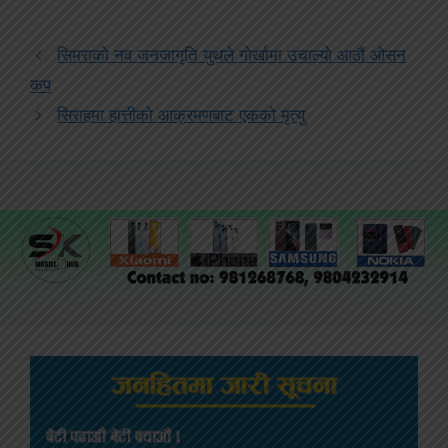
सिमराको नव जनजागृति युथले गोर्खामा उचाल्यो आठौं ओसन
कप
सिराहमा हात्तीको आक्रमणबाट एकको मृत्यु