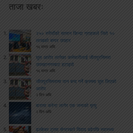
ताजा खबरः
२५० रुपैयाँको सामान किन्दा ग्राहकले जिते १०
लाखको बम्पर उपहार
१६ घण्टा अघि
घुस आरोप लागेका कर्मचारीलाई जीतपुरसिमरा
उपमहानगरबाट हटाइयो
१६ घण्टा अघि
जीतपुरसिमरामा पान बन्द गर्ने क्रममा घुस लिएको
आरोप
२ दिन अघि
बारामा करेन्ट लागेर एक जनाको मृत्यु
२ दिन अघि
ढल्केबर ट्रमा सेन्टरबारे विवाद बढेपछि स्वास्थ्य