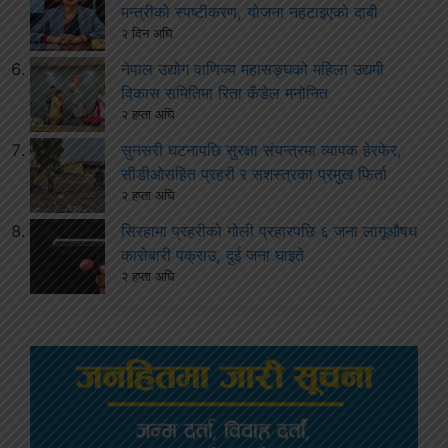
मन्त्रीको स्पष्टीकरण, योजना नहटाइएको दाबी
२ दिन अघि
नेपाल उद्योग वाणिज्य महासङ्घको महिला उद्यमी
विकास समितिमा रिता कँडेल मनोनित
२ हप्ता अघि
सुनसरी घटनापछि सुरक्षा संयन्त्रमा व्यापक हेरफेर,
सीडीओसहित प्रहरी र सशस्त्रका प्रमुख फिर्ता
२ हप्ता अघि
सिरहामा प्रहरीको गोली प्रहारपछि ६ जना लागूऔषध
कारोबारी पक्राउ, दुई जना घाइते
२ हप्ता अघि