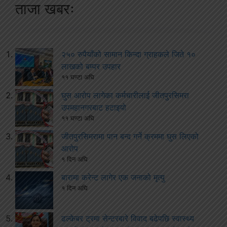
ताजा खबरः
२५० रुपैयाँको सामान किन्दा ग्राहकले जिते १०
लाखको बम्पर उपहार
११ घण्टा अघि
घुस आरोप लागेका कर्मचारीलाई जीतपुरसिमरा
उपमहानगरबाट हटाइयो
११ घण्टा अघि
जीतपुरसिमरामा पान बन्द गर्ने क्रममा घुस लिएको
आरोप
१ दिन अघि
बारामा करेन्ट लागेर एक जनाको मृत्यु
१ दिन अघि
ढल्केबर ट्रमा सेन्टरबारे विवाद बढेपछि स्वास्थ्य