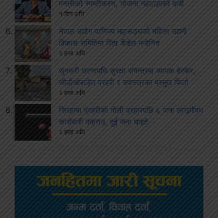
मन्त्रीको स्पष्टीकरण, योजना नहटाइएको दाबी
१ दिन अघि
नेपाल उद्योग वाणिज्य महासङ्घको महिला उद्यमी
विकास समितिमा रिता कँडेल मनोनित
२ हप्ता अघि
सुनसरी घटनापछि सुरक्षा संयन्त्रमा व्यापक हेरफेर,
सीडीओसहित प्रहरी र सशस्त्रका प्रमुख फिर्ता
२ हप्ता अघि
सिरहामा प्रहरीको गोली प्रहारपछि ६ जना लागूऔषध
कारोबारी पक्राउ, दुई जना घाइते
२ हप्ता अघि