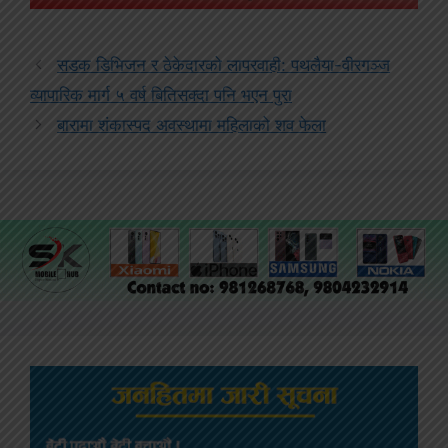
सडक डिभिजन र ठेकेदारको लापरवाही: पथलैया-वीरगञ्ज
व्यापारिक मार्ग ५ वर्ष बितिसक्दा पनि भएन पुरा
बारामा शंकास्पद अवस्थामा महिलाको शव फेला