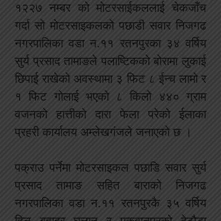
१२२७ नम्बर को मोटरसाईकललाई चेकजाँच
गर्दा सो मोटरसाइकलको पछाडी सवार निजगढ
नगरपालिका वडा न.११ रतनपुरका ३४ वर्षिय
सुर्य प्रसाद तामाङले पलाष्टिकको बोरामा लुकाई
छिपाई राखेको अवस्थामा ३ फिट ८ ईन्च लामो र
१ फिट गोलाई भएको ८ किलो ४४० ग्राम
वजनको हात्तीको दारा फेला परेको ईलाका
प्रहरी कार्यालय अम्लेखगंजले जनाएको छ ।
पक्राउ पर्नेमा मोटरसाइकल पछाडि सवार सुर्य
प्रसाद तामाङ सहित बाराको निजगढ
नगरपालिका वडा न.११ रतनपुरकै ३५ वर्षिय
दिल बहादुर घलान र मकवानपुरको हेटौडा