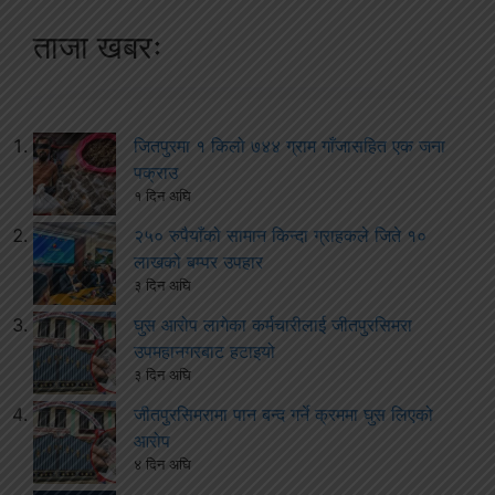
ताजा खबरः
जितपुरमा १ किलो ७४४ ग्राम गाँजासहित एक जना
पक्राउ
१ दिन अघि
२५० रुपैयाँको सामान किन्दा ग्राहकले जिते १०
लाखको बम्पर उपहार
३ दिन अघि
घुस आरोप लागेका कर्मचारीलाई जीतपुरसिमरा
उपमहानगरबाट हटाइयो
३ दिन अघि
जीतपुरसिमरामा पान बन्द गर्ने क्रममा घुस लिएको
आरोप
४ दिन अघि