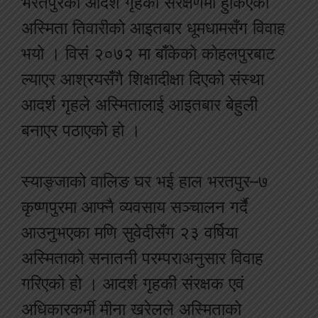
भरतपुरको आदर्श गृहको संरक्षणमा हुर्किएकी
अस्मिता तिवारीको आइतबार धूमधामसँग विवाह
भयो । विसं २०७२ मा बाँकेको कोहलपुरबाट
ल्याएर आश्रयसँगै शिक्षादीक्षा दिएको संस्था
आदर्श गृहले अस्मितालाई आइतबार बेहुली
बनाएर पठाएको हो ।
स्याङ्जाको वालिङ घर भई हाल भरतपुर–७
कृष्णपुरमा आफ्नै व्यवसाय सञ्चालन गर्दै
आउनुभएका मणि सुवेदीसँग २३ वर्षिया
अस्मिताको सनातनी परम्पराअनुसार विवाह
गरिएको हो । आदर्श गृहकी संरक्षक एवं
अधिकारकर्मी मीना खरेलले अस्मिताको