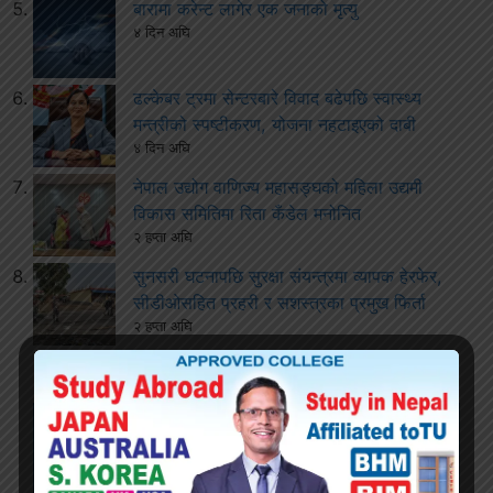
बारामा करेन्ट लागेर एक जनाको मृत्यु
४ दिन अघि
ढल्केबर ट्रमा सेन्टरबारे विवाद बढेपछि स्वास्थ्य
मन्त्रीको स्पष्टीकरण, योजना नहटाइएको दाबी
४ दिन अघि
नेपाल उद्योग वाणिज्य महासङ्घको महिला उद्यमी
विकास समितिमा रिता कँडेल मनोनित
२ हप्ता अघि
सुनसरी घटनापछि सुरक्षा संयन्त्रमा व्यापक हेरफेर,
सीडीओसहित प्रहरी र सशस्त्रका प्रमुख फिर्ता
२ हप्ता अघि