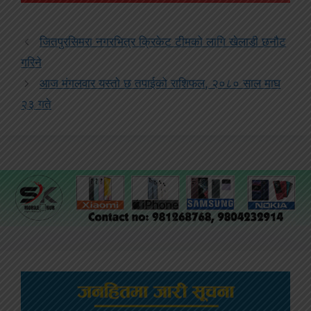
जितपुरसिमरा नगरभित्र क्रिकेट टीमको लागि खेलाडी छनौट
गरिने
आज मंगलवार यस्तो छ तपाईको राशिफल, २०८० साल माघ
२३ गते