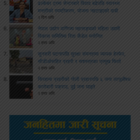
ढल्केबर ट्रमा सेन्टरबारे विवाद बढेपछि स्वास्थ्य
मन्त्रीको स्पष्टीकरण, योजना नहटाइएको दाबी
२ दिन अघि
नेपाल उद्योग वाणिज्य महासङ्घको महिला उद्यमी
विकास समितिमा रिता कँडेल मनोनित
२ हप्ता अघि
सुनसरी घटनापछि सुरक्षा संयन्त्रमा व्यापक हेरफेर,
सीडीओसहित प्रहरी र सशस्त्रका प्रमुख फिर्ता
२ हप्ता अघि
सिरहामा प्रहरीको गोली प्रहारपछि ६ जना लागूऔषध
कारोबारी पक्राउ, दुई जना घाइते
२ हप्ता अघि