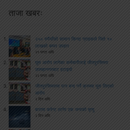
ताजा खबरः
२५० रुपैयाँको सामान किन्दा ग्राहकले जिते १०
लाखको बम्पर उपहार
२१ घण्टा अघि
घुस आरोप लागेका कर्मचारीलाई जीतपुरसिमरा
उपमहानगरबाट हटाइयो
२२ घण्टा अघि
जीतपुरसिमरामा पान बन्द गर्ने क्रममा घुस लिएको
आरोप
२ दिन अघि
बारामा करेन्ट लागेर एक जनाको मृत्यु
२ दिन अघि