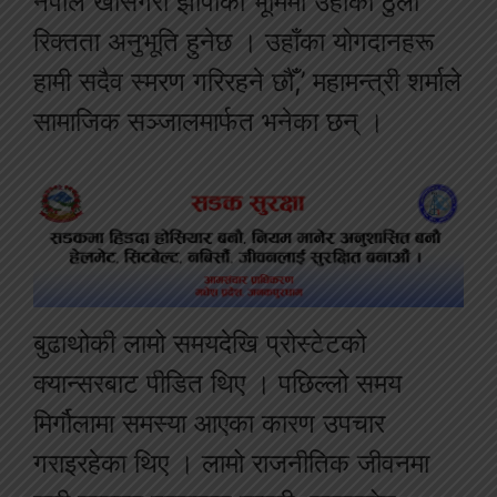
नेपाल खासगरी झापाको भूमिमा उहाँको ठुलो
रिक्तता अनुभूति हुनेछ । उहाँका योगदानहरू
हामी सदैव स्मरण गरिरहने छौँ,’ महामन्त्री शर्माले
सामाजिक सञ्जालमार्फत भनेका छन् ।
बुढाथोकी लामो समयदेखि प्रोस्टेटको
क्यान्सरबाट पीडित थिए । पछिल्लो समय
मिर्गौलामा समस्या आएका कारण उपचार
गराइरहेका थिए । लामो राजनीतिक जीवनमा