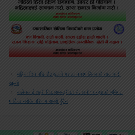
महिना दिन पछि राैतहटकाे गरुडा नगरपालिकाको तालाबन्दी
खुल्यो
बालेनलाई शहरी विकासमन्त्रीको चेतावनीः धरहराको भूमिगत
पार्किङ नरोके परिणाम राम्रो हुँदैन