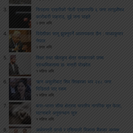
सिरहामा प्रहरीको गोली प्रहारपछि ६ जना लागूऔषध
कारोबारी पक्राउ, दुई जना घाइते
२ हप्ता अघि
विदेशीका सामु झुक्नुपर्ने आवश्यकता छैन : माधवकुमार
नेपाल
२ हप्ता अघि
शिक्षा तथा खेलकुद क्षेत्र सरकारको उच्च
प्राथमिकतामा छः मन्त्री पोखरेल
१ महिना अघि
ऋण असुलीबाट शिव शिखरका थप २४८ जना
पिडितले पाए रकम
१ महिना अघि
बारा–भारत सीमा क्षेत्रमा भारतीय नागरिक मृत फेला,
घटनाबारे अनुसन्धान सुरु
१ महिना अघि
अर्थमन्त्री वाग्ले र एसियाली विकास बैंकका अध्यक्ष