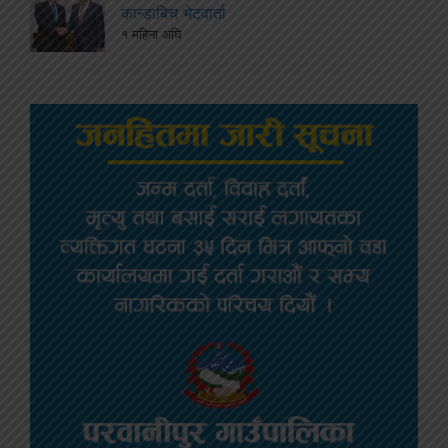
कान्डाबिच भेटवार्ता
१ महिना अघि