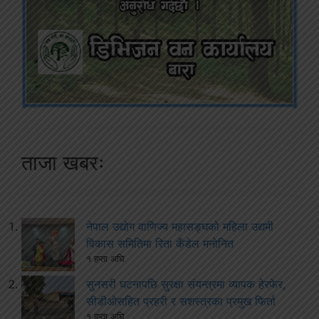
ताजा खबरः
नेपाल उद्योग वाणिज्य महासङ्घको महिला उद्यमी
विकास समितिमा रिता कँडेल मनोनित
१ हप्ता अघि
सुनसरी घटनापछि सुरक्षा संयन्त्रमा व्यापक हेरफेर,
सीडीओसहित प्रहरी र सशस्त्रका प्रमुख फिर्ता
१ हप्ता अघि