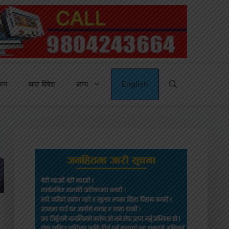
्जन
थारु विषेश
अन्य
English