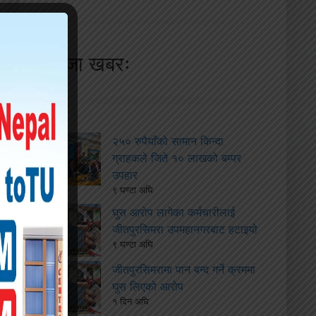
ताजा खबरः
२५० रुपैयाँको सामान किन्दा
ग्राहकले जिते १० लाखको बम्पर
उपहार
९ घण्टा अघि
घुस आरोप लागेका कर्मचारीलाई
जीतपुरसिमरा उपमहानगरबाट हटाइयो
९ घण्टा अघि
जीतपुरसिमरामा पान बन्द गर्ने क्रममा
घुस लिएको आरोप
१ दिन अघि