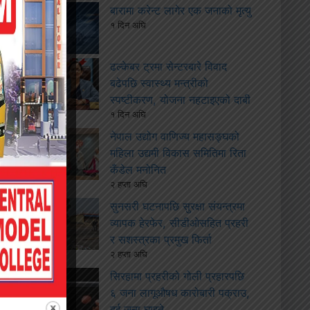
बारामा करेन्ट लागेर एक जनाको मृत्यु
१ दिन अघि
ढल्केबर ट्रमा सेन्टरबारे विवाद
बढेपछि स्वास्थ्य मन्त्रीको
स्पष्टीकरण, योजना नहटाइएको दाबी
१ दिन अघि
नेपाल उद्योग वाणिज्य महासङ्घको
महिला उद्यमी विकास समितिमा रिता
कँडेल मनोनित
२ हप्ता अघि
सुनसरी घटनापछि सुरक्षा संयन्त्रमा
व्यापक हेरफेर, सीडीओसहित प्रहरी
र सशस्त्रका प्रमुख फिर्ता
२ हप्ता अघि
सिरहामा प्रहरीको गोली प्रहारपछि
६ जना लागूऔषध कारोबारी पक्राउ,
दुई जना घाइते