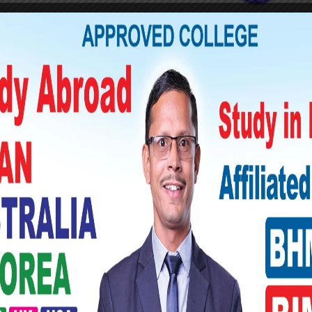
डा सदस्य ज्ञानी पास्वान, समाज सेवी राजेश गिरि,
्कुलका शिक्षक लगायत स्थानिय समाज सेवीहरूक‍ो