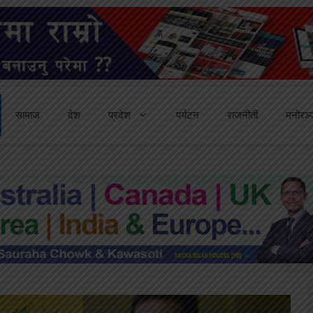
सामाज
देश
प्रदेश
पर्यटन
राजनीती
मनोरञ