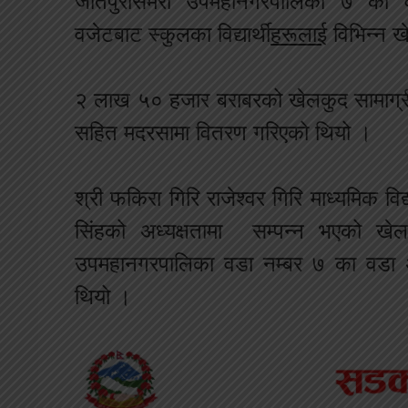
जीतपुरसिमरा उपमहानगरपालिका ७ को वडा
वजेटबाट स्कुलका विद्यार्थी
हरूलाई
विभिन्न ख
२ लाख ५० हजार बराबरको खेलकुद सामाग्री श
सहित मदरसामा वितरण गरिएको थियो ।
श्री फकिरा गिरि राजेश्वर गिरि माध्यमिक वि
सिंहक‍ो अध्यक्षतामा सम्पन्न भएको खेल
उपमहानगरपालिका वडा नम्बर ७ का वडा अध्
थियो ।