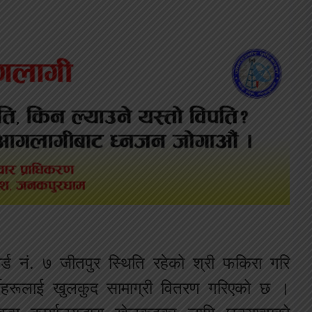
्ड नं. ७ जीतपुर स्थिति रहेको श्री फकिरा गरि
यार्थीहरूलाई खुलकुद सामाग्री वितरण गरिएको छ ।