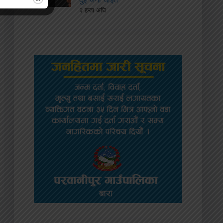
२ हप्ता अघि