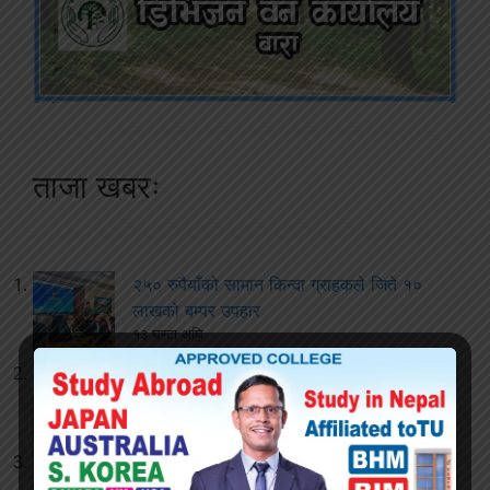
ताजा खबरः
२५० रुपैयाँको सामान किन्दा ग्राहकले जिते १०
लाखको बम्पर उपहार
१३ घण्टा अघि
घुस आरोप लागेका कर्मचारीलाई जीतपुरसिमरा
उपमहानगरबाट हटाइयो
१३ घण्टा अघि
जीतपुरसिमरामा पान बन्द गर्ने क्रममा घुस लिएको
आरोप