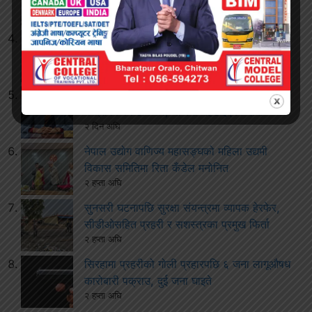
१ दिन अघि
बारामा करेन्ट लागेर एक जनाको मृत्यु
१ दिन अघि
ढल्केबर ट्रमा सेन्टरबारे विवाद बढेपछि स्वास्थ्य
मन्त्रीको स्पष्टीकरण, योजना नहटाइएको दाबी
२ दिन अघि
नेपाल उद्योग वाणिज्य महासङ्घको महिला उद्यमी
विकास समितिमा रिता कँडेल मनोनित
२ हप्ता अघि
सुनसरी घटनापछि सुरक्षा संयन्त्रमा व्यापक हेरफेर,
सीडीओसहित प्रहरी र सशस्त्रका प्रमुख फिर्ता
२ हप्ता अघि
सिरहामा प्रहरीको गोली प्रहारपछि ६ जना लागूऔषध
कारोबारी पक्राउ, दुई जना घाइते
२ हप्ता अघि