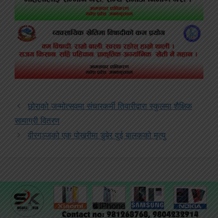
छोराको जन्मोत्सवमा संचारकर्मी तिवारीद्वारा स्कुलमा शैक्षिक
सामाग्री वितरण
वीरगञ्जको एक पोखरीमा डुबेर दुई बालकको मृत्यु